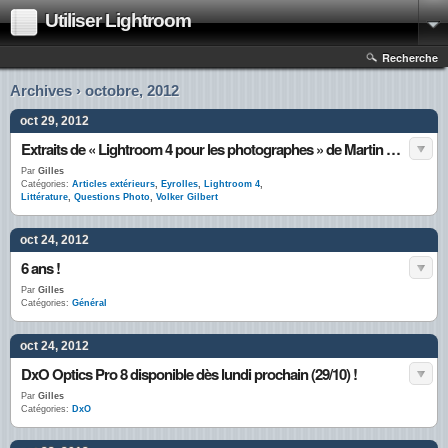
Utiliser Lightroom
Recherche
Archives › octobre, 2012
oct 29, 2012
Extraits de « Lightroom 4 pour les photographes » de Martin Evening, sur Questions Photo.
Par
Gilles
Catégories:
Articles extérieurs
,
Eyrolles
,
Lightroom 4
,
Littérature
,
Questions Photo
,
Volker Gilbert
oct 24, 2012
6 ans !
Par
Gilles
Catégories:
Général
oct 24, 2012
DxO Optics Pro 8 disponible dès lundi prochain (29/10) !
Par
Gilles
Catégories:
DxO