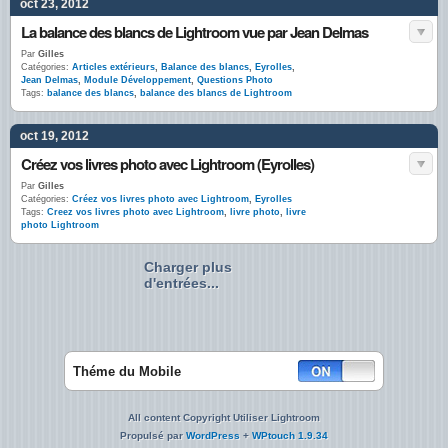
oct 23, 2012
La balance des blancs de Lightroom vue par Jean Delmas
Par
Gilles
Catégories:
Articles extérieurs
,
Balance des blancs
,
Eyrolles
,
Jean Delmas
,
Module Développement
,
Questions Photo
Tags:
balance des blancs
,
balance des blancs de Lightroom
oct 19, 2012
Créez vos livres photo avec Lightroom (Eyrolles)
Par
Gilles
Catégories:
Créez vos livres photo avec Lightroom
,
Eyrolles
Tags:
Creez vos livres photo avec Lightroom
,
livre photo
,
livre
photo Lightroom
Charger plus
d'entrées...
Théme du Mobile
All content Copyright Utiliser Lightroom
Propulsé par
WordPress
+
WPtouch 1.9.34