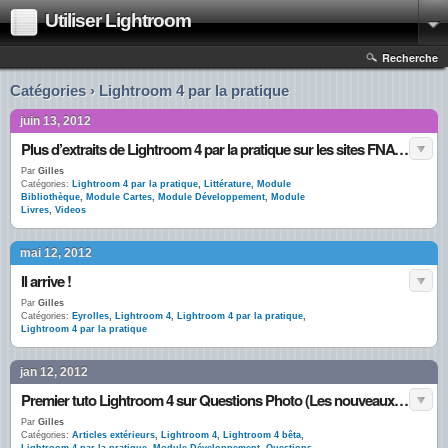
Utiliser Lightroom
Recherche
Catégories › Lightroom 4 par la pratique
juin 13, 2012
Plus d’extraits de Lightroom 4 par la pratique sur les sites FNAC et Eyrolles
Par
Gilles
Catégories:
Lightroom 4 par la pratique
,
Littérature
,
Module
Bibliothèque
,
Module Cartes
,
Module Développement
,
Module
Livres
,
Videos
mai 12, 2012
Il arrive !
Par
Gilles
Catégories:
Eyrolles
,
Lightroom 4
,
Lightroom 4 par la pratique
,
Lightroom 4 par la pratique
jan 12, 2012
Premier tuto Lightroom 4 sur Questions Photo (Les nouveaux outils de correction des tons)
Par
Gilles
Catégories:
Articles extérieurs
,
Lightroom 4
,
Lightroom 4 bêta
,