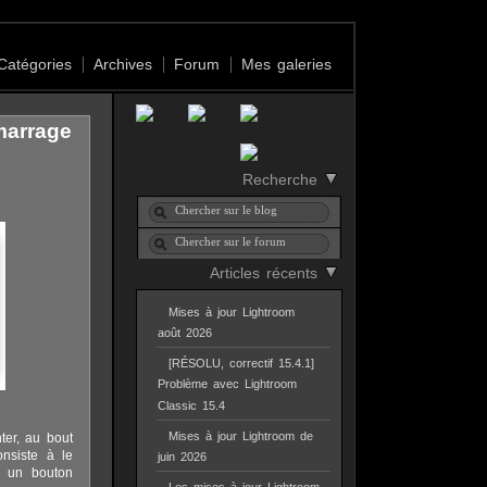
Catégories
Archives
Forum
Mes galeries
marrage
Recherche
Articles récents
Mises à jour Lightroom
août 2026
[RÉSOLU, correctif 15.4.1]
Problème avec Lightroom
Classic 15.4
Mises à jour Lightroom de
ter, au bout
nsiste à le
juin 2026
à un bouton