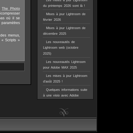
Les mises à jour Lightroom
du printemps 2026 sont là !
og
The Photo
décompresser
Mises à jour Lightroom de
as où il se
février 2026
 paramètres
Mises à jour Lightroom de
décembre 2025
e des menus,
 « Scripts »
Les nouveautés de
Lightroom web (octobre
2025)
Les nouveautés Lightroom
pour Adobe MAX 2025
Les mises à jour Lightroom
d’août 2025 !
Quelques informations suite
à une visio avec Adobe