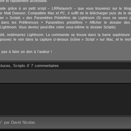
ent et rapidement accessible.
faite grâce à un petit script – LRRelaunch – que vous trouverez sur le bl
ar Matt Dawson. Compatible Mac et PC, il suffit de le télécharger puis de le 
ier « Scripts » des Paramètres Prédéfinis de Lightroom (Si vous ne savez p
z dans les Préférences > Paramètres prédéfinis > Afficher le dossier des
 Lightroom. Vous devrez peut-être créer vous-même le dossier Scripts).
tallé, redémarrez Lightroom. La commande se trouve dans la barre supérieur
uvez le voir dans la capture ci-dessus (icône « Script » sur Mac, et le mot
 pas à faire un don à l’auteur !
stuces
,
Scripts
//
7 commentaires
m" par David Nicolas