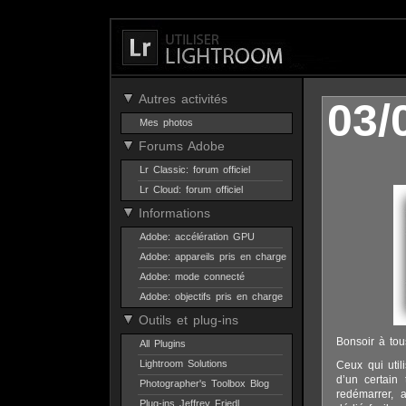
Autres activités
03/
Mes photos
Forums Adobe
Lr Classic: forum officiel
Lr Cloud: forum officiel
Informations
Adobe: accélération GPU
Adobe: appareils pris en charge
Adobe: mode connecté
Adobe: objectifs pris en charge
Outils et plug-ins
Bonsoir à tou
All Plugins
Lightroom Solutions
Ceux qui util
d’un certain
Photographer's Toolbox Blog
redémarrer, 
Plug-ins Jeffrey Friedl