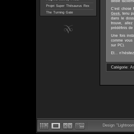
dédié facilem
Projet Super Thésaurus Rex
C’est chose 
The Turning Gate
Geek
, tenu p
dans le doss
trouve, alle
prédéfinis de
Une fois ins
comme vous po
sur PC).
Et… n’hésitez
Catégorie:
A
Design "Lightroo