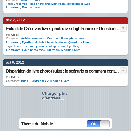
Catégories:
Module Livres
Tags:
Creez vos livres photo avec Lightroom
,
livres photo avec
Lightroom
,
Module Livres
déc 7, 2012
Extrait de Créer vos livres photo avec Lightroom sur Questions Photo
Par
Gilles
Catégories:
Articles extérieurs
,
Créez vos livres photo avec
Lightroom
,
Eyrolles
,
Module Livres
,
Modules
,
Questions Photo
Tags:
Creez vos livres photo avec Lightroom
,
Eyrolles
,
Lightroom
,
livres photo avec Lightroom
,
Module Livres
oct 6, 2012
Disparition de livre photo (suite) : le scénario et comment contourner le problème
Par
Gilles
Catégories:
Bugs
,
Lightroom 4.2
,
Module Livres
Charger plus
d'entrées...
Théme du Mobile