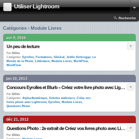
Utiliser Lightroom
Recherche
Catégories › Module Livres
avr 9, 2016
Un peu de lecture
Par
Gilles
Catégories:
Eyrolles
,
Formations
,
Général
,
Joëlle Verbrugge
,
Le
Monde de la Photo
,
Littérature
,
Module Livres
,
WorkFlow
,
WorkFlow
jan 10, 2013
Concours Eyrolles et Blurb « Créez votre livre photo avec Lightroom »
Par
Gilles
Catégories:
Alpha-Numérique
,
Articles extérieurs
,
Créez vos
livres photo avec Lightroom
,
Eyrolles
,
Module Livres
,
Questions Photo
déc 21, 2012
Questions Photo : 2e extrait de Créez vos livres photo avec Lightroom
Par
Gilles