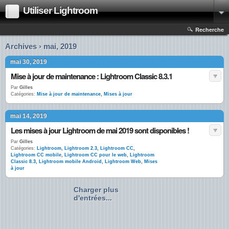
Utiliser Lightroom
Recherche
Archives › mai, 2019
mai 30, 2019
Mise à jour de maintenance : Lightroom Classic 8.3.1
Par
Gilles
Catégories:
Mise à jour de maintenance
,
Mises à jour
mai 14, 2019
Les mises à jour Lightroom de mai 2019 sont disponibles !
Par
Gilles
Catégories:
Lightroom
,
Lightroom 2.3
,
Lightroom CC
,
Lightroom CC mobile
,
Lightroom CC pour le web
,
Lightroom
Classic 8.3
,
Lightroom mobile Android
,
Lightroom Web
,
Mises
à jour
Charger plus
d'entrées...