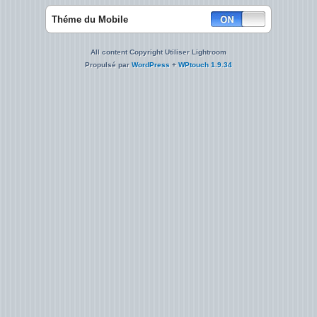
Théme du Mobile
All content Copyright Utiliser Lightroom
Propulsé par
WordPress
+
WPtouch 1.9.34