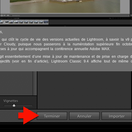
s,
 qui clôt le cycle de vie des versions actuelles de Lightroom, à savoir la v9 
r Cloudy, puisque nous passerons à la numérotation supérieure fin octobr
mises à jour qui accompagnent la conférence annuelle Adobe MAX.
agit essentiellement d’une mise à jour de maintenance et de prise en charge
bjectifs (voir en fin d’article), Lightroom Classic 9.4 affiche tout de même 