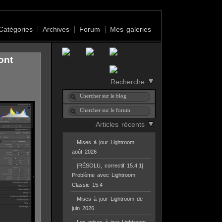
Catégories
Archives
Forum
Mes galeries
ont
Recherche
Articles récents
Mises à jour Lightroom
août 2026
[RÉSOLU, correctif 15.4.1]
Problème avec Lightroom
Classic 15.4
Mises à jour Lightroom de
juin 2026