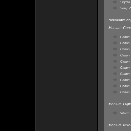
Skydio
Sony Z
Nouveaux obje
Monture Can
Canon
Canon 
Canon 
Canon 
Canon
Canon 
Canon 
Canon
Canon 
Canon 
Monture Fujif
Viltro
Monture Niko