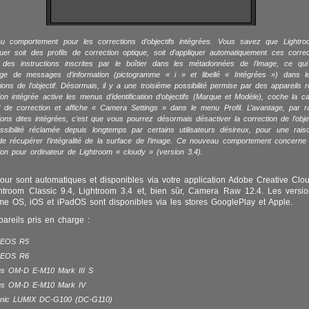
u comportement pour les corrections d’objectifs intégrées. Vous savez que Lightr
quer soit des profils de correction optique, soit d’appliquer automatiquement ces corre
e des instructions inscrites par le boîtier dans les métadonnées de l’image, ce qu
chage de messages d’information (pictogramme « i » et libellé « Intégrées ») dans 
ions de l’objectif. Désormais, il y a une troisième possibilité permise par des appareils r
ion intégrée active les menus d’identification d’objectifs (Marque et Modèle), coche la c
il de correction et affiche « Camera Settings » dans le menu Profil. L’avantage, par r
ions dites intégrées, c’est que vous pourrez désormais désactiver la correction de l’object
ssibilité réclamée depuis longtemps par certains utilisateurs désireux, pour une rai
de récupérer l’intégralité de la surface de l’image. Ce nouveau comportement concerne
ion pour ordinateur de Lightroom « cloudy » (version 3.4).
our sont automatiques et disponibles via votre application Adobe Creative Clo
htroom Classic 9.4, Lightroom 3.4 et, bien sûr, Camera Raw 12.4. Les versi
e OS, iOS et iPadOS sont disponibles via les stores GooglePlay et Apple.
reils pris en charge :
 EOS R5
 EOS R6
s OM-D E-M10 Mark III S
us OM-D E-M10 Mark IV
nic LUMIX DC-G100 (DC-G110)