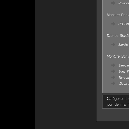
Rokino
Monture Pent
HD Pe
Drones Skydi
Skydio
Monture Son
Samya
Sony F
Tamron
Viltro
Catégorie:
L
jour de main