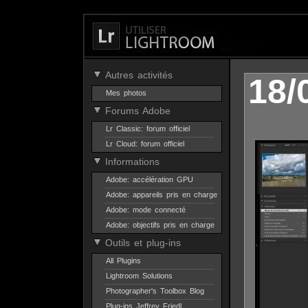
Autres activités
18/
Mes photos
Forums Adobe
Lr Classic: forum officiel
Lr Cloud: forum officiel
Informations
Adobe: accélération GPU
Adobe: appareils pris en charge
Adobe: mode connecté
Adobe: objectifs pris en charge
Outils et plug-ins
All Plugins
Lightroom Solutions
Photographer's Toolbox Blog
Plug-ins Jeffrey Friedl