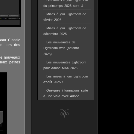
Les mises à jour Lightroom
du printemps 2026 sont là !
Mises à jour Lightroom de
février 2026
Mises à jour Lightroom de
décembre 2025
pour Classic
Les nouveautés de
e, lors des
Lightroom web (octobre
2025)
 de nouveaux
deux petites
Les nouveautés Lightroom
pour Adobe MAX 2025
Les mises à jour Lightroom
d’août 2025 !
Quelques informations suite
à une visio avec Adobe