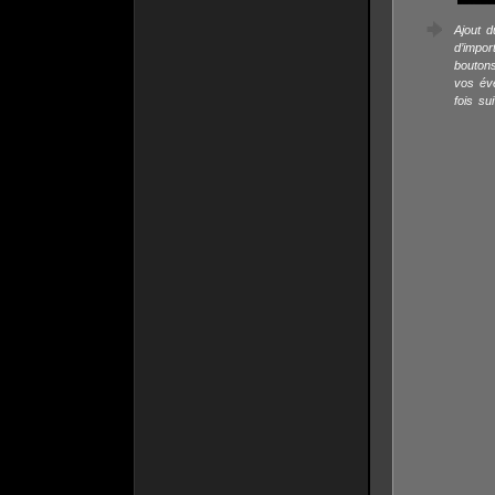
Ajout d
d’impo
bouton
vos éve
fois su