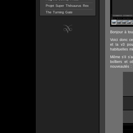
Projet Super Thésaurus Rex
The Turning Gate
Bonjour à tou
Voici donc ce
et la v3 pou
habituelles 
Même s’il s’
boîtiers et o
nouveautés :