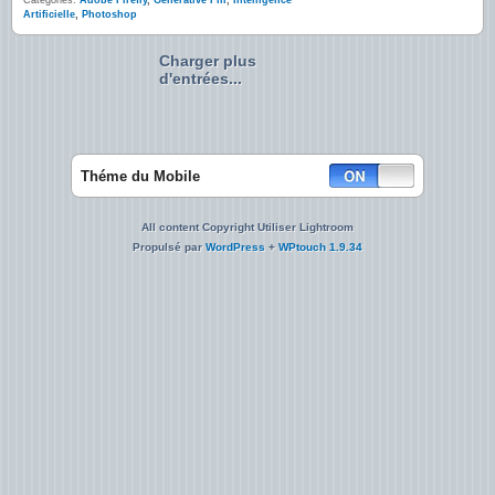
Catégories:
Adobe Firefly
,
Generative Fill
,
Intelligence
Artificielle
,
Photoshop
Charger plus
d'entrées...
Théme du Mobile
All content Copyright Utiliser Lightroom
Propulsé par
WordPress
+
WPtouch 1.9.34