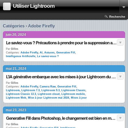
Utiliser Lightroom
Recherche
Catégories › Adobe Firefly
juin 20, 2024
Le saviez-vous ? Précautions à prendre pour la suppression avec IA générative
Par
Gilles
Catégories:
Adobe Firefly
,
AI
,
Astuces
,
Generative Fill
,
Intelligence Artificielle
,
Le saviez-vous ?
mai 21, 2024
L’IA générative embarque avec les mises à jour Lightroom du printemps 2024 !
Par
Gilles
Catégories:
Adobe Firefly
,
Camera Raw
,
Generative Fill
,
Lightroom
,
Lightroom 7.3
,
Lightroom 9.3
,
Lightroom Classic
,
Lightroom Classic 13.3
,
Lightroom cloud
,
Lightroom mobile
,
Lightroom Web
,
Mise à jour Lightroom mai 2024
,
Mises à jour
mai 23, 2023
Generative Fill dans Photoshop, le changement est bien en marche.
Par
Gilles