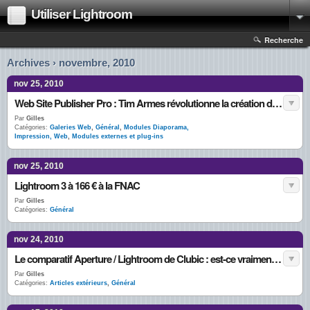
Utiliser Lightroom
Recherche
Archives › novembre, 2010
nov 25, 2010
Web Site Publisher Pro : Tim Armes révolutionne la création de galeries Web dans Lightroom !
Par
Gilles
Catégories:
Galeries Web
,
Général
,
Modules Diaporama,
Impression, Web
,
Modules externes et plug-ins
nov 25, 2010
Lightroom 3 à 166 € à la FNAC
Par
Gilles
Catégories:
Général
nov 24, 2010
Le comparatif Aperture / Lightroom de Clubic : est-ce vraiment utile ?
Par
Gilles
Catégories:
Articles extérieurs
,
Général