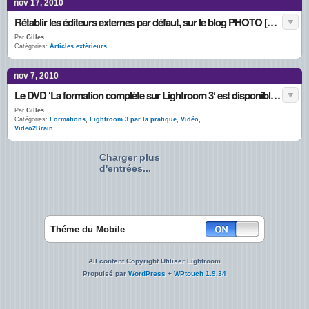
nov 17, 2010
Rétablir les éditeurs externes par défaut, sur le blog PHOTO [numérique]
Par
Gilles
Catégories:
Articles extérieurs
nov 7, 2010
Le DVD ‘La formation complète sur Lightroom 3′ est disponible chez V2B
Par
Gilles
Catégories:
Formations
,
Lightroom 3 par la pratique
,
Vidéo
,
Video2Brain
Charger plus
d'entrées...
Théme du Mobile
All content Copyright Utiliser Lightroom
Propulsé par
WordPress
+
WPtouch 1.9.34