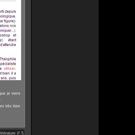
que je viens
.
urs très bien
ittérature
//
5