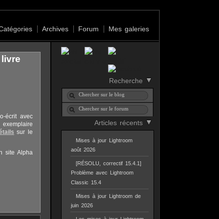
Catégories
Archives
Forum
Mes galeries
livre
Recherche
o-écrit avec
Articles récents
n exemplaire
tails
sur le
Mises à jour Lightroom
août 2026
n site Alpha
[RÉSOLU, correctif 15.4.1]
Problème avec Lightroom
Classic 15.4
Mises à jour Lightroom de
juin 2026