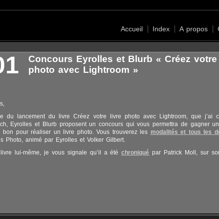
Accueil
Index
A propos
01
Concours Eyrolles et Blurb « Créez votre 
photo avec Lightroom »
s,
e du lancement du livre Créez votre livre photo avec Lightroom, que j’ai c
sch, Eyrolles et Blurb proposent un concours qui vous permettra de gagner u
n bon pour réaliser un livre photo. Vous trouverez les
modalités et tous les dé
s Photo, animé par Eyrolles et Volker Gilbert.
ivre lui-même, je vous signale qu’il a été
chroniqué
par Patrick Moll, sur so