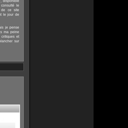
, disponible
consulté le
 de ce site
ut le jour de
ais je pense
as ma peine
critiques et
lancher sur