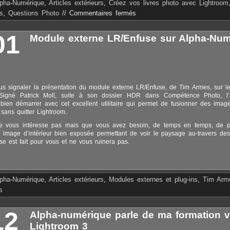
lpha-Numérique
,
Articles extérieurs
,
Créez vos livres photo avec Lightroom
s
,
Questions Photo
//
Commentaires fermés
01
Module externe LR/Enfuse sur Alpha-Num
us signaler la présentation du module externe LR/Enfuse, de Tim Armes, sur l
Signé Patrick Moll, suite à son dossier HDR dans Compétence Photo, l’a
bien démarrer avec cet excellent utilitaire qui permet de fusionner des ima
 sans quitter Lightroom.
 vous intéresse pas mais que vous avez besoin, de temps en temps, de pr
image d’intérieur bien exposée permettant de voir le paysage au-travers des
se est fait pour vous et ne vous ruinera pas.
lpha-Numérique
,
Articles extérieurs
,
Modules externes et plug-ins
,
Tim Arm
s
12
Alpha-numérique parle de ma formation v
Lightroom 3