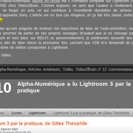
 d’Alpha-numérique,
passe en revue
ma « Formation complète sur Lightroom 3″
D chez Video2Brain. Comme toujours, on sent que l’auteur a réellement 
 se forger un avis, ce qui contribue à l’excellente réputation de sérieux
 d’appareils Sony. L’article est en tout cas élogieux, et ça fait très plaisir, surto
sais qu’une poignée de lecteurs me reprochera de faire de l’auto-promotion, m
pas anormal de parler de ses propres ouvrages (d’autant que je ne ménage p
m et mes tutos sur MDLP) et, personnellement, je préfèrerais recueillir des 
s afin de faire mieux la prochaine fois, sachant que V2B m’a demandé de p
série de vidéos consacrées à Lightroom.
 Gilles.
lpha-Numérique
,
Articles extérieurs
,
Vidéo
,
Video2Brain
//
12 commentaires
10
Alpha-Numérique a lu Lightroom 3 par la
pratique