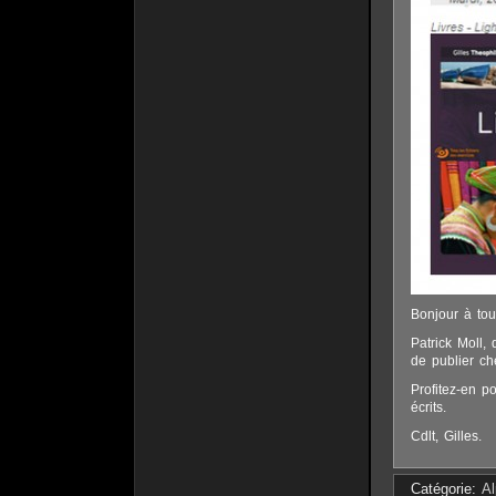
Bonjour à tou
Patrick Moll,
de publier ch
Profitez-en po
écrits.
Cdlt, Gilles.
Catégorie:
A