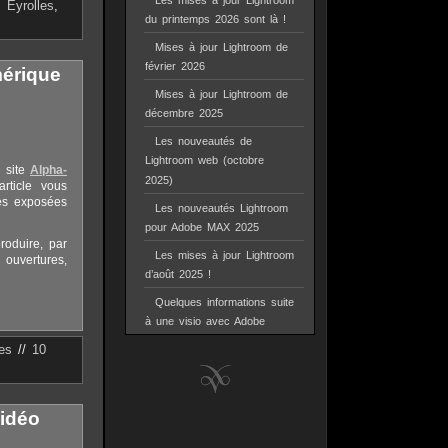
Les mises à jour Lightroom
,
Eyrolles
,
du printemps 2026 sont là !
Mises à jour Lightroom de
février 2026
érique
Mises à jour Lightroom de
décembre 2025
Les nouveautés de
Lightroom web (octobre
e site
Alpha-
2025)
rticle vous
ges exposées
Les nouveautés Lightroom
pour Adobe MAX 2025
oduire, par
Les mises à jour Lightroom
 ouvertures,
d’août 2025 !
Quelques informations suite
à une visio avec Adobe
es
//
10
idéo