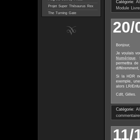
Catégorie:
A
Projet Super Thésaurus Rex
Module Livre
The Turning Gate
20/
Bonjour,
Je voulais vo
Numérique
. 
permettra de 
différemment,
Si la HDR ne
exemple, une 
alors LR/Enfu
Cdlt, Gilles.
Catégorie:
A
commentaire
11/