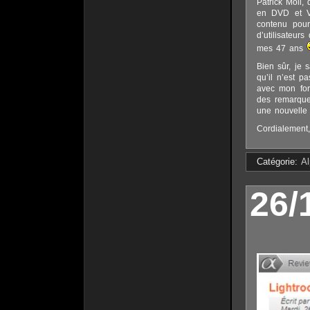
Patrick Moll,
en DVD et VO
contenu pour
d’utilisateurs
mes 47 ans
Bien sûr, je 
qu’il n’est 
avec mon foru
des remarque
une nouvelle 
Cordialement,
Catégorie:
A
26/