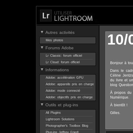
Autres activités
10/
Mes photos
Forums Adobe
Lr Classic: forum officiel
Lr Cloud: forum officiel
Bonjour à tou
Informations
Dans le cadr
Céline Jentz
Adobe: accélération GPU
du livre et u
Adobe: appareils pris en charge
blog Question
Adobe: mode connecté
À propos du l
Adobe: objectifs pris en charge
Numérique.
Outils et plug-ins
À bientôt !
All Plugins
Gilles.
Lightroom Solutions
Photographer's Toolbox Blog
Plug-ins Jeffrey Friedl