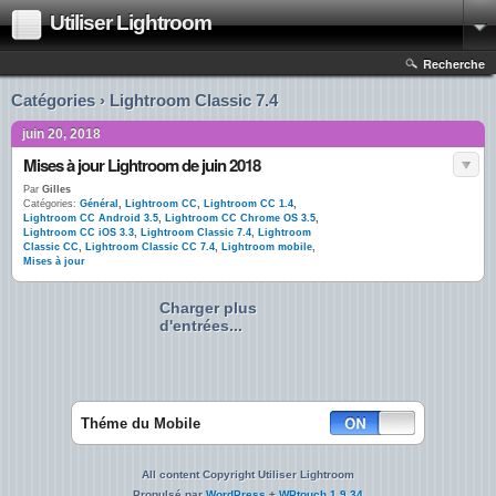
Utiliser Lightroom
Recherche
Catégories › Lightroom Classic 7.4
juin 20, 2018
Mises à jour Lightroom de juin 2018
Par
Gilles
Catégories:
Général
,
Lightroom CC
,
Lightroom CC 1.4
,
Lightroom CC Android 3.5
,
Lightroom CC Chrome OS 3.5
,
Lightroom CC iOS 3.3
,
Lightroom Classic 7.4
,
Lightroom
Classic CC
,
Lightroom Classic CC 7.4
,
Lightroom mobile
,
Mises à jour
Charger plus
d'entrées...
Théme du Mobile
All content Copyright Utiliser Lightroom
Propulsé par
WordPress
+
WPtouch 1.9.34