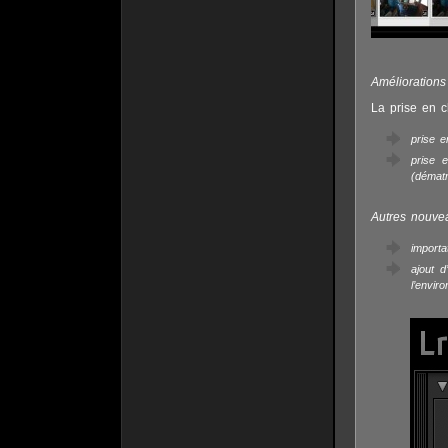
Amélioration
La prise en c
prise e
prise 
(dématr
Autres nouvea
import
ajout d
l’envir