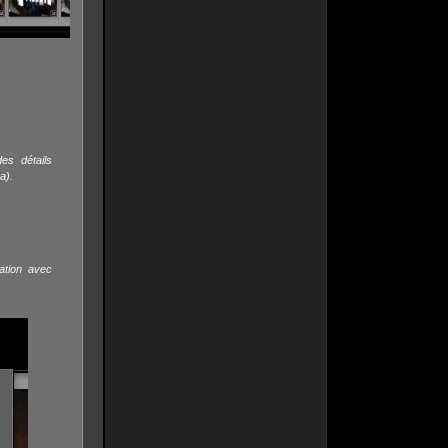
es détails
a).
ation avec