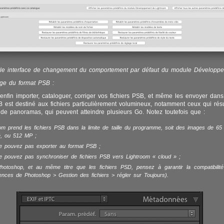
le interface de changement du comportement par défaut du module Développe
rge du format PSB :
nfin importer, cataloguer, corriger vos fichiers PSB, et même les envoyer dan
 est destiné aux fichiers particulièrement volumineux, notamment ceux qui résu
de panoramas, qui peuvent atteindre plusieurs Go. Notez toutefois que :
om prend les fichiers PSB dans la limite de taille du programme, soit des images de 65
é, ou 512 MP ;
e pouvez pas exporter au format PSB ;
e pouvez pas synchroniser de fichiers PSB vers Lightroom « cloud » ;
hotoshop, et au même titre que les fichiers PSD, pensez à garantir la compatibilit
ences de Photoshop > Gestion des fichiers > régler sur Toujours).