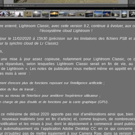
tre enterré, Lightroom Classic, avec cette version 9.2, continue à évoluer, aux 
l’écosystème cloud Lightroom !
 jour le 11/02/2020 à 15h30 (précision sur les limitations des fichiers PSB et a
ur la synchro cloud de Lr Classic).
s,
 une mise à jour assez copieuse, notamment pour Lightroom Classic, ce qu
ées répandues, selon lesquelles Lightroom Classic serait en fin de vie, au 
d de Lightroom ». Les notes de publication nous mettent même en appétit en 
des mois à venir :
ment d’encore plus de fonctions reposant sur l’intelligence artificielle ;
ation du flux de travail ;
ons au niveau de l’interface pour améliorer l’expérience utilisateur ;
n charge de plus d’outils et de fonctions par la carte graphique (GPU).
 ce millésime de début 2020 apporte pas mal d’améliorations ainsi que, bien s
nouveaux matériels (voir en fin d’article) et, comme toujours, de nombreuses
otification et les mises à jour, dont le déploiement a commencé avant public
font automatiquement via l’application Adobe Desktop CC en ce qui concerne 
ur (n’oubliez pas de mettre également à jour Camera Raw, dans sa version 12