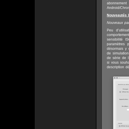
abonnement 
Android/Chro
Nouveautés L
Nouveaux par
Peu d’utilis
comportemen
sensibilité 
paramètres p
désormais y c
de simulation
de série de 
si vous souha
description dé