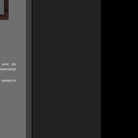
t avec les
(panorama)
 quelqu’un