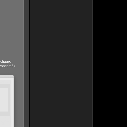
ichage,
concerné).