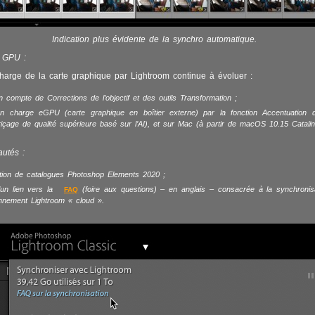
Indication plus évidente de la synchro automatique.
s GPU :
harge de la carte graphique par Lightroom continue à évoluer :
n compte de Corrections de l’objectif et des outils Transformation ;
en charge eGPU (carte graphique en boîtier externe) par la fonction Accentuation d
içage de qualité supérieure basé sur l’AI), et sur Mac (à partir de macOS 10.15 Catalin
utés :
ation de catalogues Photoshop Elements 2020 ;
’un lien vers la
(foire aux questions) – en anglais – consacrée à la synchronis
FAQ
onnement Lightroom « cloud ».