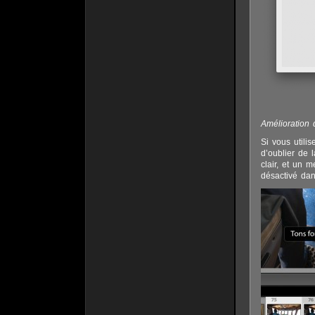
Amélioration 
Si vous utili
d’oublier de 
clair, et un 
désactivé dan