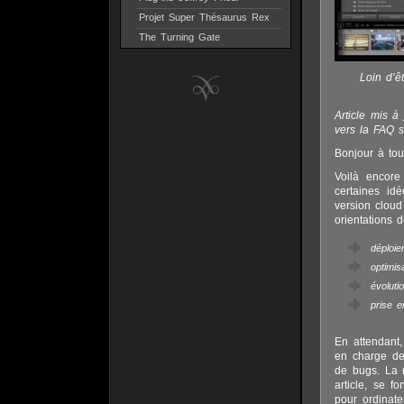
Projet Super Thésaurus Rex
The Turning Gate
Loin d’ê
Article mis à
vers la FAQ s
Bonjour à tou
Voilà encore
certaines id
version clou
orientations 
déploie
optimis
évoluti
prise e
En attendant,
en charge de 
de bugs. La n
article, se 
pour ordinate