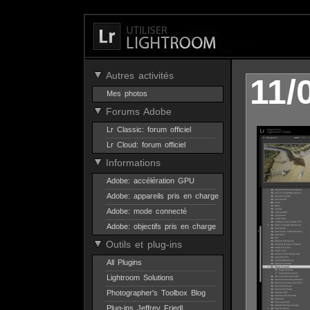
Autres activités
11/
Mes photos
Forums Adobe
Lr Classic: forum officiel
Lr Cloud: forum officiel
Informations
Adobe: accélération GPU
Adobe: appareils pris en charge
Adobe: mode connecté
Adobe: objectifs pris en charge
Outils et plug-ins
All Plugins
Lightroom Solutions
Photographer's Toolbox Blog
Plug-ins Jeffrey Friedl