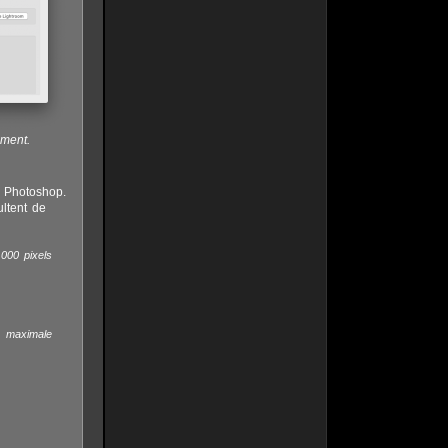
ment.
s Photoshop.
ltent de
 000 pixels
é maximale