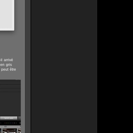
l arrivé
 en gris
 peut être