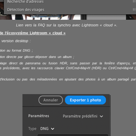
Lien vers la FAQ sur la synchro avec Lightroom « cloud ».
e l’écosystème Lightroom « cloud »
 version desktop :
ation au format DNG ;
tion directe par glisser-déposer dans un album ;
lage direct de panorama ou fusion HDR, sans passer par la fenêtre d’aperçu, e
es précédents, avec les raccourcis clavier Ctrl/Cmd+Maj+H (HDR) ou Ctrl/Cmd+Maj+M 
 d’inclusion ou pas des métadonnées en ajoutant des photos à un album partagé par