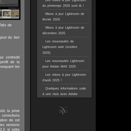
Les mises à jour Lightroom
du printemps 2026 sont là !
Mises à jour Lightroom de
février 2026
côtés de
Mises à jour Lightroom de
décembre 2025
jout du lien
Les nouveautés de
Lightroom web (octobre
2025)
i contredit
Les nouveautés Lightroom
profit de la
évoquant les
pour Adobe MAX 2025
Les mises à jour Lightroom
d’août 2025 !
Quelques informations suite
à une visio avec Adobe
ûr, la prise
 corrections
ation de cet
les versions
.2, si votre