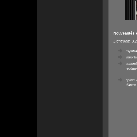
Nouveautés d
Lightroom 3.2
export
importa
assemb
réglag
;
option
d’autre.