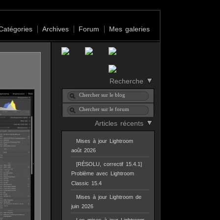
Catégories
Archives
Forum
Mes galeries
Recherche
Articles récents
Mises à jour Lightroom
août 2026
[RÉSOLU, correctif 15.4.1]
Problème avec Lightroom
Classic 15.4
Mises à jour Lightroom de
juin 2026