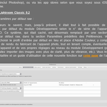
inclut Photoshop), ou via les app stores selon que vous soyez sous iO
me.
ightroom Classic 9.2
amètres par défaut raw :
ateurs le savent, mais, jusqu’à présent, il était tout à fait possible de 
t par défaut du module Développement selon le n° de série de l’appare
ISO. Ce système, qui était caché, est désormais remplacé par une secti
ar défaut raw, dans la section Paramètres prédéfinis des Préférences. 
hoisir le profil d’entrée par défaut en lieu et place d’Adobe Couleur, y compr
 de rendu du fabricant de l’appareil photo, tout en tenant compte, éventuell
l’appareil et de vos propres réglages au niveau du module Développement (p
itez importer des images avec plus de clarté, plus de vibrance, etc.). Vous t
taillée et un guide d’utilisation de cette nouvelle fonction sur
cette page
de l’a