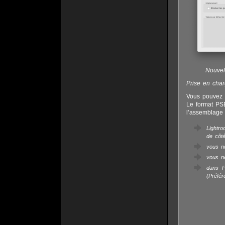
Nouvel
Prise en cha
Vous pouvez e
Le format PSB
l’assemblage 
Lightro
de côt
vous n
vous n
dans P
(Préfér