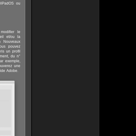
S/iPadOS ou
modifier le
il et/ou la
on Nouveaux
Vous pouvez
is un profil
ement, du n°
ar exemple,
rouverez une
ide Adobe.