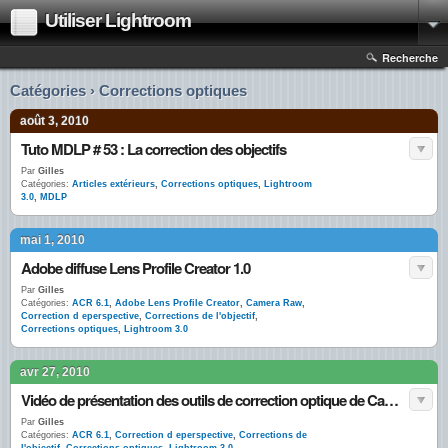
Utiliser Lightroom
Recherche
Catégories › Corrections optiques
août 3, 2010
Tuto MDLP # 53 : La correction des objectifs
Par
Gilles
Catégories:
Articles extérieurs
,
Corrections optiques
,
Lightroom
3.0
,
MDLP
mai 1, 2010
Adobe diffuse Lens Profile Creator 1.0
Par
Gilles
Catégories:
ACR 6.1
,
Adobe Lens Profile Creator
,
Camera Raw
,
Correction d eperspective
,
Corrections de l'objectif
,
Corrections optiques
,
Lightroom 3.0
avr 27, 2010
Vidéo de présentation des outils de correction optique de Camera Raw 6.1 et Lightroom 3.0
Par
Gilles
Catégories:
ACR 6.1
,
Correction d eperspective
,
Corrections de