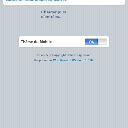
l'objectif
,
Corrections optiques
,
Lightroom 3.0
Charger plus
d'entrées...
Théme du Mobile
All content Copyright Utiliser Lightroom
Propulsé par
WordPress
+
WPtouch 1.9.34