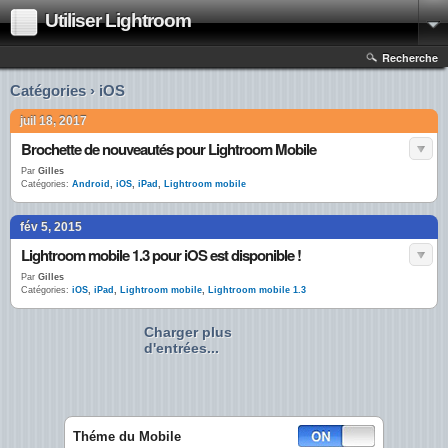
Utiliser Lightroom
Recherche
Catégories › iOS
juil 18, 2017
Brochette de nouveautés pour Lightroom Mobile
Par
Gilles
Catégories:
Android
,
iOS
,
iPad
,
Lightroom mobile
fév 5, 2015
Lightroom mobile 1.3 pour iOS est disponible !
Par
Gilles
Catégories:
iOS
,
iPad
,
Lightroom mobile
,
Lightroom mobile 1.3
Charger plus
d'entrées...
Théme du Mobile