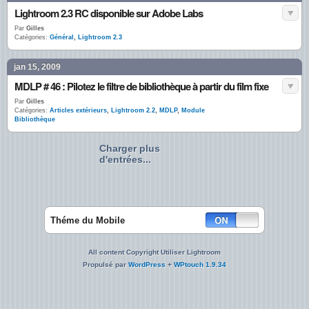
Lightroom 2.3 RC disponible sur Adobe Labs
Par
Gilles
Catégories:
Général
,
Lightroom 2.3
jan 15, 2009
MDLP # 46 : Pilotez le filtre de bibliothèque à partir du film fixe
Par
Gilles
Catégories:
Articles extérieurs
,
Lightroom 2.2
,
MDLP
,
Module
Bibliothèque
Charger plus
d'entrées...
Théme du Mobile
All content Copyright Utiliser Lightroom
Propulsé par
WordPress
+
WPtouch 1.9.34