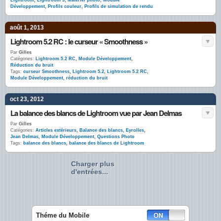
Lightroom
,
Lightroom 5
,
Matériel photo
,
Module
Développement
,
Profils couleur
,
Profils de simulation de rendu
août 1, 2013
Lightroom 5.2 RC : le curseur « Smoothness »
Par
Gilles
Catégories:
Lightroom 5.2 RC
,
Module Développement
,
Réduction du bruit
Tags:
curseur Smoothness
,
Lightroom 5.2
,
Lightroom 5.2 RC
,
Module Développement
,
réduction du bruit
oct 23, 2012
La balance des blancs de Lightroom vue par Jean Delmas
Par
Gilles
Catégories:
Articles extérieurs
,
Balance des blancs
,
Eyrolles
,
Jean Delmas
,
Module Développement
,
Questions Photo
Tags:
balance des blancs
,
balance des blancs de Lightroom
Charger plus
d'entrées...
Théme du Mobile