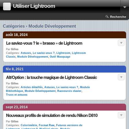
Utiliser Lightroom
Recherche
Catégories › Module Développement
août 18, 2024
Le saviez-vous ? le « brasso » de Lightroom
Par
Gilles
Catégories:
Astuces
,
Le saviez-vous ?
,
Lightroom
,
Lightroom
Classic
,
Module Développement
,
Outil Masquage
fév 8, 2021
Alt/Option : la touche magique de Lightroom Classic
Par
Gilles
Catégories:
Articles détaillés
,
Astuces
,
Le saviez-vous ?
,
Module
Bibliothèque
,
Module Développement
,
Raccourcis clavier
,
Trucs et astuces
sept 23, 2014
Nouveaux profils de simulation de rendu Nikon D810
Par
Gilles
Catégories:
Colorimétrie
,
Format Raw
,
Futures versions de