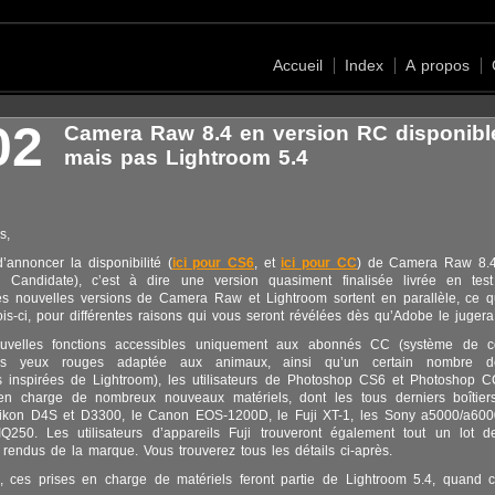
Accueil
Index
A propos
02
Camera Raw 8.4 en version RC disponib
mais pas Lightroom 5.4
s,
’annoncer la disponibilité (
ici pour CS6
, et
ici pour CC
) de Camera Raw 8.4
Candidate), c’est à dire une version quasiment finalisée livrée en test
es nouvelles versions de Camera Raw et Lightroom sortent en parallèle, ce q
fois-ci, pour différentes raisons qui vous seront révélées dès qu’Adobe le juger
ouvelles fonctions accessibles uniquement aux abonnés CC (système de c
es yeux rouges adaptée aux animaux, ainsi qu’un certain nombre de
 inspirées de Lightroom), les utilisateurs de Photoshop CS6 et Photoshop CC
en charge de nombreux nouveaux matériels, dont les tous derniers boîtier
kon D4S et D3300, le Canon EOS-1200D, le Fuji XT-1, les Sony a5000/a600
250. Les utilisateurs d’appareils Fuji trouveront également tout un lot de
 rendus de la marque. Vous trouverez tous les détails ci-après.
, ces prises en charge de matériels feront partie de Lightroom 5.4, quand c