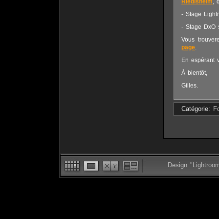
Riedisheim
, 
- Stage Light
- Stage DxO s
Vous trouvere
page
.
En espérant v
À bientôt,
Gilles.
Catégorie:
F
Design "Lightroo