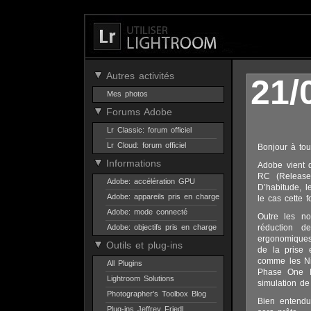
Autres activités
21/
Mes photos
Forums Adobe
Lr Classic: forum officiel
Lr Cloud: forum officiel
Bonjour à tou
Informations
Adobe vient d
RC (Release 
Adobe: accélération GPU
D’habitude, l
Adobe: appareils pris en charge
le cas cette 
Adobe: mode connecté
Outre les n
Adobe: objectifs pris en charge
réduction d
ergonomiques
Outils et plug-ins
de la prise 
comme les Ni
All Plugins
Phase One IQ
Lightroom Solutions
simulation de
Photographer's Toolbox Blog
Bien entendu
Plug-ins Jeffrey Friedl