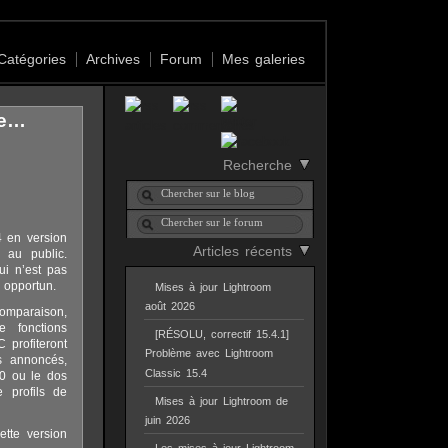
Catégories
Archives
Forum
Mes galeries
le…
Recherche
 en version
Articles récents
 au public.
ui n’est pas
a opportun.
Mises à jour Lightroom
août 2026
omparaison,
 fonctions
[RÉSOLU, correctif 15.4.1]
 profiteront
Problème avec Lightroom
s annoncés,
Classic 15.4
0 ou le dos
 profils de
Mises à jour Lightroom de
juin 2026
ette version