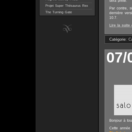
sera prête.
Projet Super Thésaurus Rex
Par contre, 
The Turning Gate
dernière ver
10.7.
Lire la suite 
Catégorie:
C
07/
Bonjour à tou
Cette année 