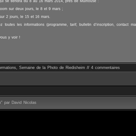
qui se tiendra du 8 au 16 mars 2014, près de Mulhouse :
room sur deux jours, le 8 et 9 mars ;
ur 2 jours, le 15 et 16 mars.
z toutes les informations (programme, tarif, bulletin d’inscription, contact mai
ous y voir !
ormations
,
Semaine de la Photo de Riedisheim
//
4 commentaires
m" par David Nicolas