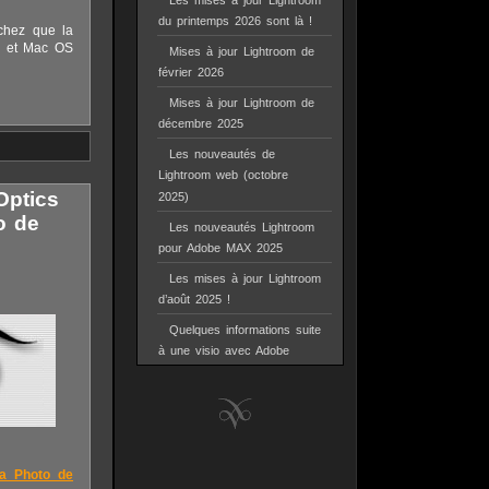
Les mises à jour Lightroom
du printemps 2026 sont là !
chez que la
7 et Mac OS
Mises à jour Lightroom de
février 2026
Mises à jour Lightroom de
décembre 2025
Les nouveautés de
Lightroom web (octobre
Optics
2025)
o de
Les nouveautés Lightroom
pour Adobe MAX 2025
Les mises à jour Lightroom
d’août 2025 !
Quelques informations suite
à une visio avec Adobe
la Photo de