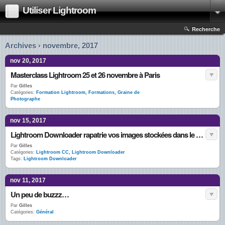
Utiliser Lightroom
Recherche
Archives › novembre, 2017
nov 20, 2017
Masterclass Lightroom 25 et 26 novembre à Paris
Par
Gilles
Catégories:
Formation Lightroom
,
Formations
,
Graine de
Photographe
nov 15, 2017
Lightroom Downloader rapatrie vos images stockées dans le cloud par Lightroom CC
Par
Gilles
Catégories:
Lightroom CC
,
Lightroom Downloader
Tags:
Lightroom Downloader
nov 11, 2017
Un peu de buzzz…
Par
Gilles
Catégories:
Général