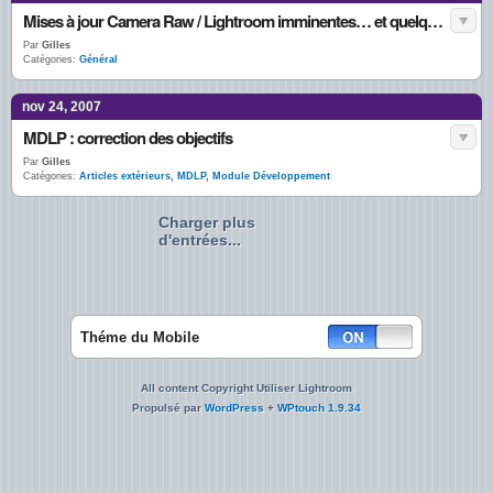
Mises à jour Camera Raw / Lightroom imminentes… et quelques nouvelles
Par
Gilles
Catégories:
Général
nov 24, 2007
MDLP : correction des objectifs
Par
Gilles
Catégories:
Articles extérieurs
,
MDLP
,
Module Développement
Charger plus
d'entrées...
Théme du Mobile
All content Copyright Utiliser Lightroom
Propulsé par
WordPress
+
WPtouch 1.9.34