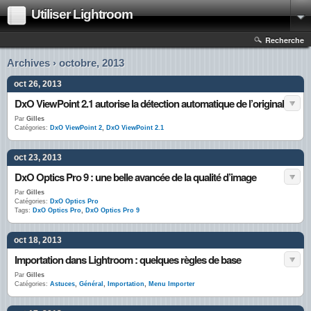
Utiliser Lightroom
Recherche
Archives › octobre, 2013
oct 26, 2013
DxO ViewPoint 2.1 autorise la détection automatique de l’original
Par
Gilles
Catégories:
DxO ViewPoint 2
,
DxO ViewPoint 2.1
oct 23, 2013
DxO Optics Pro 9 : une belle avancée de la qualité d’image
Par
Gilles
Catégories:
DxO Optics Pro
Tags:
DxO Optics Pro
,
DxO Optics Pro 9
oct 18, 2013
Importation dans Lightroom : quelques règles de base
Par
Gilles
Catégories:
Astuces
,
Général
,
Importation
,
Menu Importer