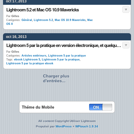
oct 17, 2013
Lightroom 5.2 et Mac OS 10.9 Mavericks
Par
Gilles
Catégories:
Général
,
Lightroom 5.2
,
Mac OS 10.9 Mavericks
,
Mac
OS X
oct 16, 2013
Lightroom 5 par la pratique en version électronique, et quelques news…
Par
Gilles
Catégories:
Articles extérieurs
,
Lightroom 5 par la pratique
Tags:
ebook Lightroom 5
,
Lightroom 5 par la pratique
,
Lightroom 5 par la pratique ebook
Charger plus
d'entrées...
Théme du Mobile
All content Copyright Utiliser Lightroom
Propulsé par
WordPress
+
WPtouch 1.9.34