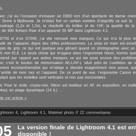
s,
ier, j’ai eu l’occasion d’essayer un D800 lors d’un spectacle de danse orient
 Sinne à Mulhouse. Je m’étais fixé un certain nombre d’objectifs ce soir là :
drage (1,2x et 1,5x), la réactivité du boîtier et de l’AF, la qualité de la
 de 900 fichiers Raw d’un appareil 36 MP dans Lightroom 4.1.
D700 et d’un D7000, j’ai vite retrouvé mes marques. Ce qui m’a le plus im
tivité de l’appareil, digne des réflex professionnels. La prise en main est exce
s pas de grip, ce qui est quelque peu gênant quand on photographie avec u
300 mm f/2,8. La seule chose qui m’agace dans l’ergonomie Nikon, hormis qu
 inversé par rapport aux autres marques, ce qui me pose encore des problèm
n, c’est le bouton de mémorisation AE-L/AF-L situé près de l’oeilleton de 
alement incompréhensible qui m’oblige à étendre exagérément mon pouce, qui
 l’arrête de mon nez et l’appareil. De ce point de vue, l’ergonomie Canon e
autant que les molettes sont verticales et non pas horizontales.
ut. Pour le reste, croyez-moi, Nikon est meilleur en AF, en exposition, en maîtr
surtout, en plage dynamique (14 IL) …
de cet article »
ightroom 4
,
Lightroom 4.1
,
Matériel photo
//
22 commentaires
05
La version finale de Lightroom 4.1 est en
disponible !