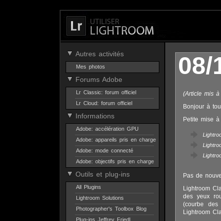
Autres activités
08/
Mes photos
Forums Adobe
Lr Classic: forum officiel
(Article mis 
Lr Cloud: forum officiel
Bonjour à tou
Informations
Petite mise à
Adobe: accélération GPU
Lightro
Adobe: appareils pris en charge
Lightro
Adobe: mode connecté
Lightro
Adobe: objectifs pris en charge
Outils et plug-ins
Pas de nouve
All Plugins
Lightroom Cla
des yeux rou
Lightroom Solutions
(courbe des 
Photographer's Toolbox Blog
Lightroom Cl
Plug-ins Jeffrey Friedl