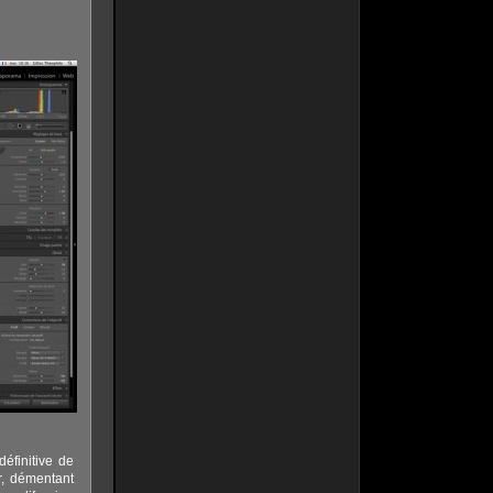
éfinitive de
r, démentant