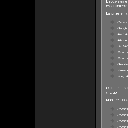
L’écosystèm
essentielleme
La prise en 
Canon
Google 
iPad Ai
iPhone
LG V60
Nikon Z
Nikon Z
OnePlu
Samsun
Sony A7
Outre les ca
charge :
Monture Hass
Hassel
Hassel
Hassel
Hassel