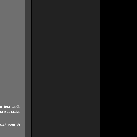
 leur belle
dre propice
ox) pour le