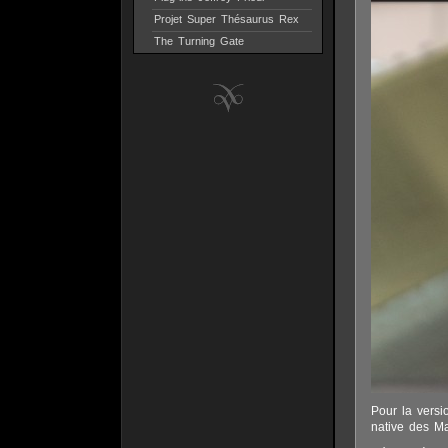
Projet Super Thésaurus Rex
The Turning Gate
Pour la versi
native des M