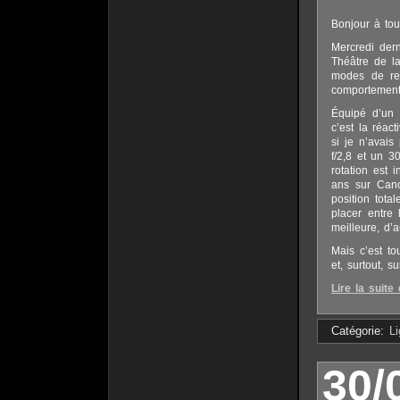
Bonjour à tou
Mercredi dern
Théâtre de la
modes de reca
comportement
Équipé d’un 
c’est la réac
si je n’avai
f/2,8 et un 
rotation est
ans sur Cano
position tot
placer entre
meilleure, d’
Mais c’est to
et, surtout, 
Lire la suite 
Catégorie:
L
30/