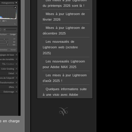
Les mises à jour Lightroom
du printemps 2026 sont là !
Mises à jour Lightroom de
février 2026
Mises à jour Lightroom de
décembre 2025
Les nouveautés de
Lightroom web (octobre
2025)
Les nouveautés Lightroom
pour Adobe MAX 2025
Les mises à jour Lightroom
d’août 2025 !
Quelques informations suite
à une visio avec Adobe
se en charge