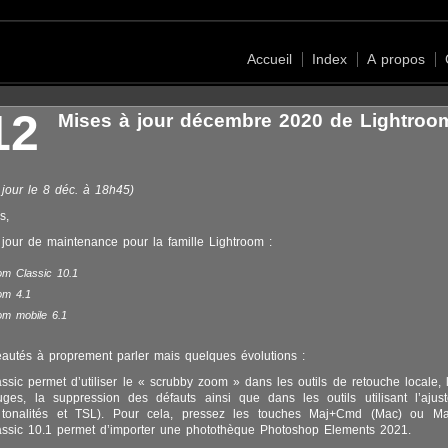
Accueil
Index
A propos
12
Mises à jour décembre 2020 de Lightroo
à jour le 8 déc. à 18h45)
s,
 jour de maintenance pour la famille Lightroom :
om Classic 10.1
om 4.1
om mobile 6.1
autés à proprement parler mais quelques évolutions :
ssic permet d’utiliser le « scrubby zoom » dans les outils de retouche locale, l
ges, la suppression des défauts ainsi que dans les outils utilisant l’ajus
tonalités et TSL). Pour cela, pressez les touches Maj+Cmd (Mac) ou Maj
assic 10.1 permet d’importer une photothèque Photoshop Elements 2021.