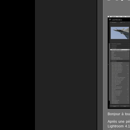
Bonjour à tou
Après une pér
Lightroom 4.1