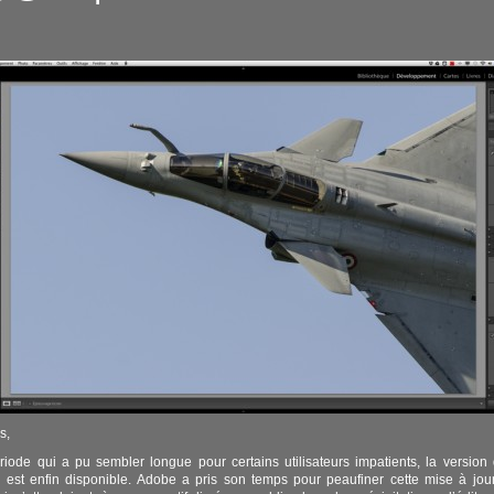
s,
iode qui a pu sembler longue pour certains utilisateurs impatients, la version d
 est enfin disponible. Adobe a pris son temps pour peaufiner cette mise à jou