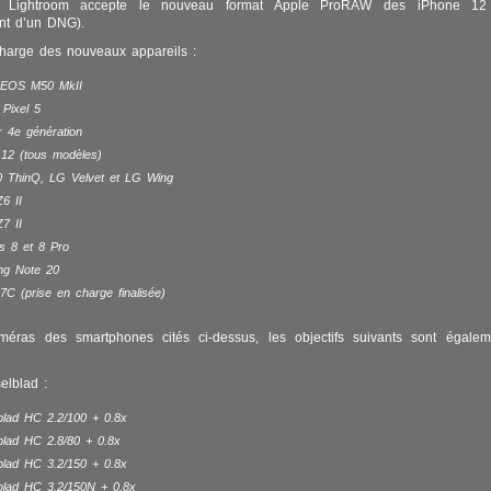
e Lightroom accepte le nouveau format Apple ProRAW des iPhone 12 
nt d’un DNG).
charge des nouveaux appareils :
 EOS M50 MkII
Pixel 5
r 4e génération
 12 (tous modèles)
 ThinQ, LG Velvet et LG Wing
6 II
7 II
s 8 et 8 Pro
g Note 20
C (prise en charge finalisée)
méras des smartphones cités ci-dessus, les objectifs suivants sont égalem
elblad :
blad HC 2.2/100 + 0.8x
blad HC 2.8/80 + 0.8x
blad HC 3.2/150 + 0.8x
blad HC 3.2/150N + 0.8x