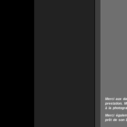
Merci aux da
prestation. 
à la photogra
Merci égalem
prêt de son 