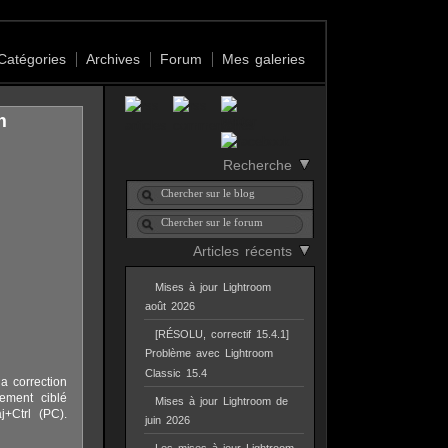
Catégories
Archives
Forum
Mes galeries
m
Recherche
Articles récents
Mises à jour Lightroom
août 2026
[RÉSOLU, correctif 15.4.1]
Problème avec Lightroom
Classic 15.4
a correction
tement ciblé
Mises à jour Lightroom de
+Ctrl (PC).
juin 2026