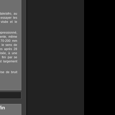
ale/afro, au
 essayer les
 visée et le
pressionné,
llente, même
n 70-200 mm
e le sens de
es après 28
visée, à une
 fini par se
st largement
ise de bruit
fin