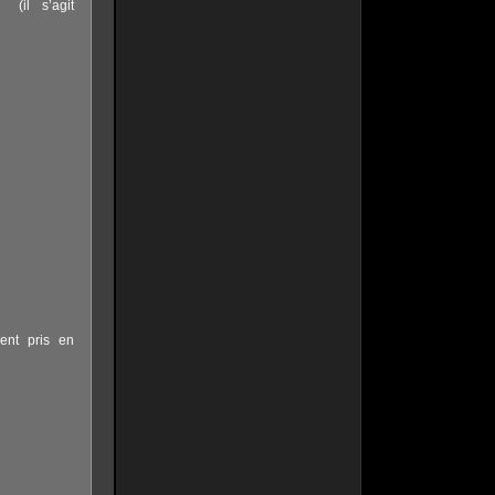
(il s’agit
ent pris en