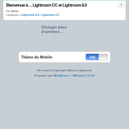
Bienvenue à… Lightroom CC et Lightroom 6.0
Par
Gilles
Catégories:
Lightroom 6.0
,
Lightroom CC
Charger plus
d'entrées...
Théme du Mobile
All content Copyright Utiliser Lightroom
Propulsé par
WordPress
+
WPtouch 1.9.34