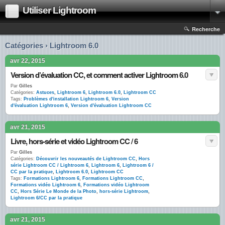
Utiliser Lightroom
Recherche
Catégories › Lightroom 6.0
avr 22, 2015
Version d’évaluation CC, et comment activer Lightroom 6.0
Par
Gilles
Catégories:
Astuces
,
Lightroom 6
,
Lightroom 6.0
,
Lightroom CC
Tags:
Problèmes d'installation Lightroom 6
,
Version
d'évaluation Lightroom 6
,
Version d'évaluation Lightroom CC
avr 21, 2015
Livre, hors-série et vidéo Lightroom CC / 6
Par
Gilles
Catégories:
Découvrir les nouveautés de Lightroom CC
,
Hors
série Lightroom CC / Lightroom 6
,
Lightroom 6
,
Lightroom 6 /
CC par la pratique
,
Lightroom 6.0
,
Lightroom CC
Tags:
Formations Lightroom 6
,
Formations Lightroom CC
,
Formations vidéo Lightroom 6
,
Formations vidéo Lightroom
CC
,
Hors Série Le Monde de la Photo
,
hors-série Lightroom
,
Lightroom 6/CC par la pratique
avr 21, 2015