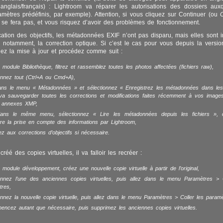
nglais/français) : Lightroom va réparer les autorisations des dossiers auxq
mètres prédéfinis, par exemple). Attention, si vous cliquez sur Continuer (ou
 se fera pas, et vous risquez d’avoir des problèmes de fonctionnement.
fication des objectifs, les métadonnées EXIF n’ont pas disparu, mais elles sont i
notamment, la correction optique. Si c’est le cas pour vous depuis la versi
llez la mise à jour et procédez comme suit :
 module Bibliothèque, filtrez et rassemblez toutes les photos affectées (fichiers
raw
),
onnez tout (Ctrl+A ou Cmd+A),
dans le menu « Métadonnées » et sélectionnez « Enregistrez les métadonnées dans les 
 va sauvegarder toutes les corrections et modifications faites récemment à vos image
rs annexes XMP,
dans le même menu, sélectionnez « Lire les métadonnées depuis les fichiers »,
re la prise en compte des informations par Lightroom,
z aux corrections d’objectifs si nécessaire.
réé des copies virtuelles, il va falloir les recréer :
 module développement, créez une nouvelle copie virtuelle à partir de l’original,
ionnez l’une des anciennes copies virtuelles, puis allez dans le menu Paramètres > 
tres,
onnez la nouvelle copie virtuelle, puis allez dans le menu Paramètres > Coller les paramè
ncez autant que nécessaire, puis supprimez les anciennes copies virtuelles.