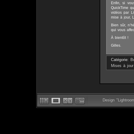
Enfin, si vo
QuickTime qui
vidéos par Li
mise à jour, 
Bien sûr, n’h
qui vous affec
À bientôt !
Gilles.
Catégorie:
B
Mises à jour
Design "Lightroo