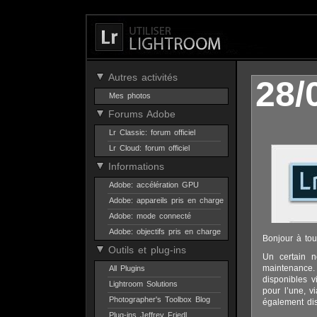
Autres activités
28/
Mes photos
Forums Adobe
Lr Classic: forum officiel
Lr Cloud: forum officiel
Informations
Adobe: accélération GPU
Adobe: appareils pris en charge
Adobe: mode connecté
Adobe: objectifs pris en charge
Bonjour à tou
Outils et plug-ins
Un certain 
maintenance.
All Plugins
disponibles 
Lightroom Solutions
pour l’une, v
Photographer's Toolbox Blog
également dis
Plug-ins Jeffrey Friedl