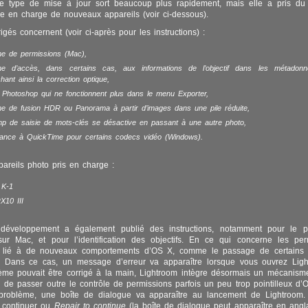
ce type de mise à jour sort beaucoup plus rapidement, mais elle a pris du 
ise en charge de nouveaux appareils (voir ci-dessous).
igés concernent (voir ci-après pour les instructions) :
me de permissions (Mac),
me d’accès, dans certains cas, aux informations de l’objectif dans les métadon
nt ainsi la correction optique,
 Photoshop qui ne fonctionnent plus dans le menu Exporter,
me de fusion HDR ou Panorama à partir d’images dans une pile réduite,
mp de saisie de mots-clés se désactive en passant à une autre photo,
ance à QuickTime pour certains codecs vidéo (Windows).
areils photo pris en charge :
 K-1
X10 III
 développement a également publié des instructions, notamment pour le 
sur Mac, et pour l’identification des objectifs. En ce qui concerne les per
 lié à de nouveaux comportements d’OS X, comme le passage de certains 
e. Dans ce cas, un message d’erreur va apparaître lorsque vous ouvrez Ligh
ème pouvait être corrigé à la main, Lightroom intègre désormais un mécanism
 de passer outre le contrôle de permissions parfois un peu trop pointilleux d’
problème, une boîte de dialogue va apparaître au lancement de Lightroom. 
 continuer ou
Repair to continue
(la boîte de dialogue peut apparaître en angl