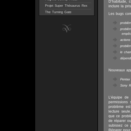
D’habitude, 
Projet Super Thésaurus Rex
inclure la pr
The Turning Gate
Les bugs corr
problè
problè
empêcha
actions
problè
le cha
dépend
Nouveaux app
Pentax
Sony R
L’équipe de
permissions 
problème est
lecture seul
que ce probl
de réparer ou
subissez ce 
Réparer pour