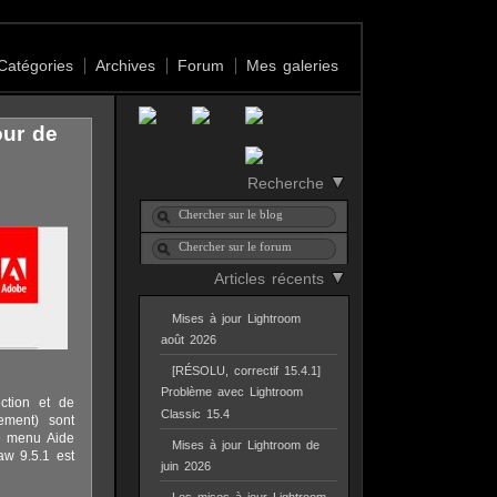
Catégories
Archives
Forum
Mes galeries
our de
Recherche
Articles récents
Mises à jour Lightroom
août 2026
[RÉSOLU, correctif 15.4.1]
Problème avec Lightroom
ction et de
Classic 15.4
ement) sont
le menu Aide
Mises à jour Lightroom de
aw 9.5.1 est
juin 2026