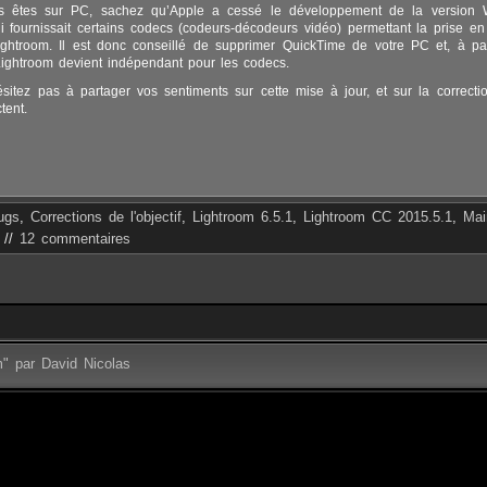
us êtes sur PC, sachez qu’Apple a cessé le développement de la version
 fournissait certains codecs (codeurs-décodeurs vidéo) permettant la prise e
ghtroom. Il est donc conseillé de supprimer QuickTime de votre PC et, à par
Lightroom devient indépendant pour les codecs.
ésitez pas à partager vos sentiments sur cette mise à jour, et sur la correct
tent.
ugs
,
Corrections de l'objectif
,
Lightroom 6.5.1
,
Lightroom CC 2015.5.1
,
Mai
//
12 commentaires
m" par David Nicolas