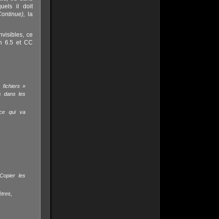
uels il doit
Continue),
la
nvisibles, ce
on 6.5 et CC
fichiers »
s dans les
 ce qui va
Copier les
tres,