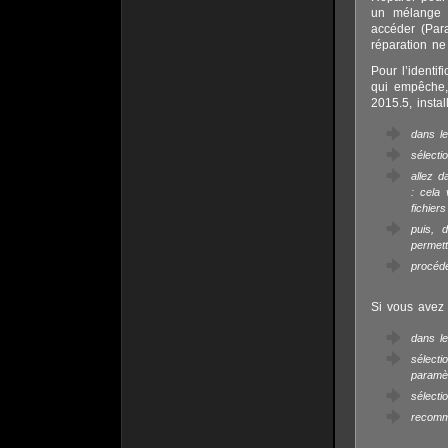
un mélange a
accéder (Para
réparation ne
Pour l’identi
qui empêche, 
2015.5, insta
dans le
sélecti
allez 
: cela
fichie
puis, 
permett
procéde
Si vous avez c
dans le
sélect
paramè
sélecti
recomme