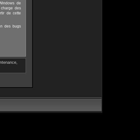
 Windows de
n charge des
tir de cette
ion des bugs
ntenance
,