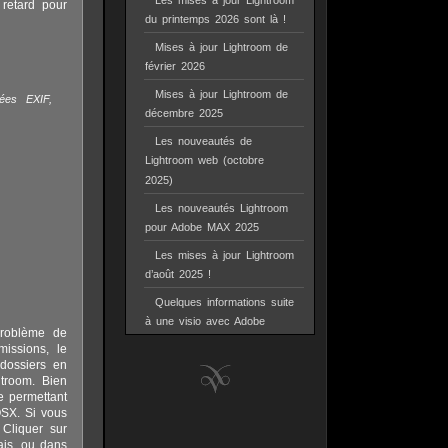
Les mises à jour Lightroom
retard pour
du printemps 2026 sont là !
Mises à jour Lightroom de
février 2026
Mises à jour Lightroom de
nées EXIF,
décembre 2025
Les nouveautés de
Lightroom web (octobre
2025)
Les nouveautés Lightroom
pour Adobe MAX 2025
Les mises à jour Lightroom
d’août 2025 !
Quelques informations suite
à une visio avec Adobe
problème de
missions, le
dossiers en
troom. Bien
e permettant
OSX. Si vous
Cliquer sur
ais, ou dans