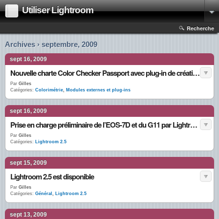
Utiliser Lightroom
Recherche
Archives › septembre, 2009
sept 16, 2009
Nouvelle charte Color Checker Passport avec plug-in de création de profils pour Lightroom et ACR
Par
Gilles
Catégories:
Colorimétrie
,
Modules externes et plug-ins
sept 16, 2009
Prise en charge préliminaire de l’EOS-7D et du G11 par Lightroom 2.5 et ACR 5.5
Par
Gilles
Catégories:
Lightroom 2.5
sept 15, 2009
Lightroom 2.5 est disponible
Par
Gilles
Catégories:
Général
,
Lightroom 2.5
sept 13, 2009