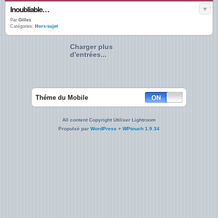
Inoubliable…
Par
Gilles
Catégories:
Hors-sujet
Charger plus
d'entrées...
Théme du Mobile
All content Copyright Utiliser Lightroom
Propulsé par
WordPress
+
WPtouch 1.9.34