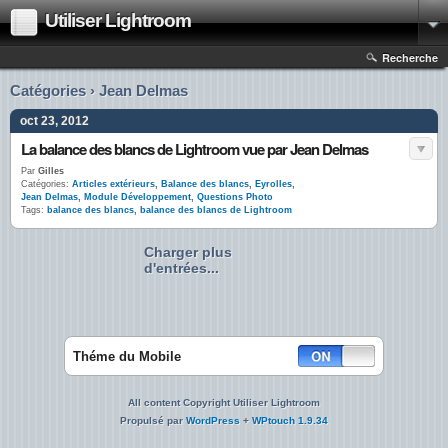
Utiliser Lightroom
Recherche
Catégories › Jean Delmas
oct 23, 2012
La balance des blancs de Lightroom vue par Jean Delmas
Par
Gilles
Catégories:
Articles extérieurs
,
Balance des blancs
,
Eyrolles
,
Jean Delmas
,
Module Développement
,
Questions Photo
Tags:
balance des blancs
,
balance des blancs de Lightroom
Charger plus
d'entrées...
Théme du Mobile
All content Copyright Utiliser Lightroom
Propulsé par
WordPress
+
WPtouch 1.9.34