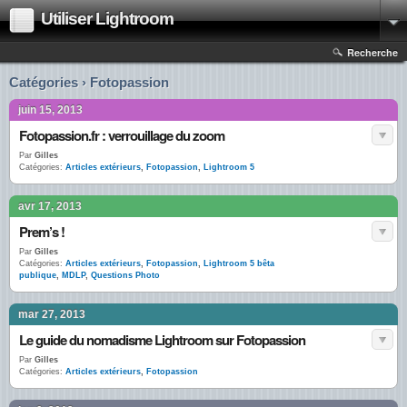
Utiliser Lightroom
Recherche
Catégories › Fotopassion
juin 15, 2013
Fotopassion.fr : verrouillage du zoom
Par
Gilles
Catégories:
Articles extérieurs
,
Fotopassion
,
Lightroom 5
avr 17, 2013
Prem’s !
Par
Gilles
Catégories:
Articles extérieurs
,
Fotopassion
,
Lightroom 5 bêta
publique
,
MDLP
,
Questions Photo
mar 27, 2013
Le guide du nomadisme Lightroom sur Fotopassion
Par
Gilles
Catégories:
Articles extérieurs
,
Fotopassion