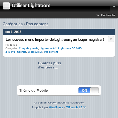
Utiliser Lightroom
Recherche
Catégories › Pas content
oct 6, 2015
Le nouveau menu Importer de Lightroom, un loupé magistral !
Par
Gilles
Catégories:
Coup de gueule
,
Lightroom 6.2
,
Lightroom CC 2015-
2
,
Menu Importer
,
Mises à jour
,
Pas content
Charger plus
d'entrées...
Théme du Mobile
All content Copyright Utiliser Lightroom
Propulsé par
WordPress
+
WPtouch 1.9.34