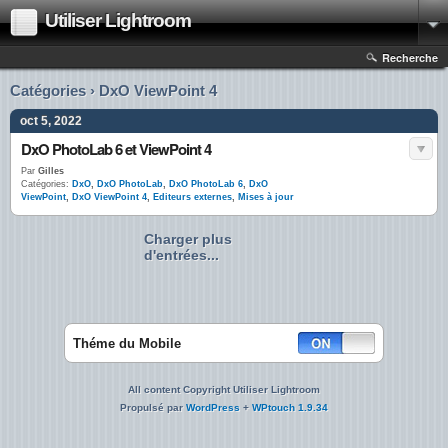
Utiliser Lightroom
Recherche
Catégories › DxO ViewPoint 4
oct 5, 2022
DxO PhotoLab 6 et ViewPoint 4
Par
Gilles
Catégories:
DxO
,
DxO PhotoLab
,
DxO PhotoLab 6
,
DxO
ViewPoint
,
DxO ViewPoint 4
,
Editeurs externes
,
Mises à jour
Charger plus
d'entrées...
Théme du Mobile
All content Copyright Utiliser Lightroom
Propulsé par
WordPress
+
WPtouch 1.9.34