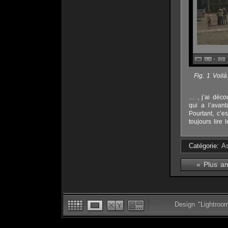
Fig. 1 Voil
… , j’ai déco
qui a l’avant
Pourtant, c’e
toujours lire
Catégorie:
A
« Plus an
Design "Lightroo