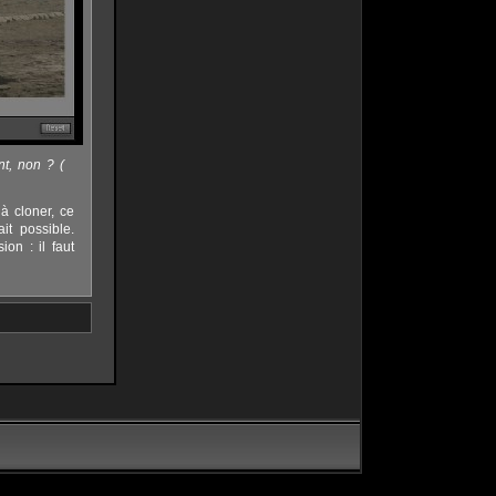
nt, non ? (
à cloner, ce
it possible.
on : il faut