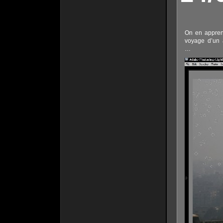
On en apprend
voyage d’un 
…