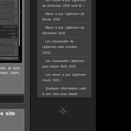
Les mises à jour Lightroom
du printemps 2026 sont là !
Mises à jour Lightroom de
février 2026
Mises à jour Lightroom de
décembre 2025
Les nouveautés de
Lightroom web (octobre
2025)
Les nouveautés Lightroom
pour Adobe MAX 2025
oom, je suis
mes clairs,
Les mises à jour Lightroom
d’août 2025 !
Quelques informations suite
à une visio avec Adobe
e site