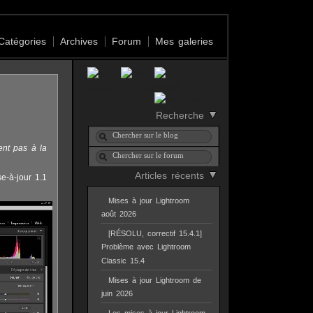
Catégories
Archives
Forum
Mes galeries
Recherche
ent pas à la
Articles récents
se-à-jour 1.1
Mises à jour Lightroom
août 2026
[RÉSOLU, correctif 15.4.1]
Problème avec Lightroom
Classic 15.4
Mises à jour Lightroom de
juin 2026