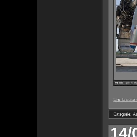
Lire la suite 
Catégorie:
A
14/