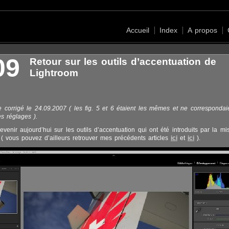
Accueil
Index
A propos
09
Retour sur les outils d’accentuation de
Lightroom
e corrigé le 24.09.2007 ( les fig. 5 et 6 étaient les mêmes et ne correspondai
es réglages ).
evenir aujourd’hui sur les outils d’accentuation qui ont été introduits par la mi
( vous pouvez d’ailleurs retrouver mes précédents articles
ici
et
ici
).