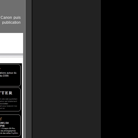
 Canon puis
publication