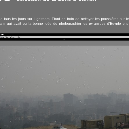
 tous les jours sur Lightroom. Etant en train de nettoyer les poussières sur l
ami qui avait eu la bonne idée de photographier les pyramides d’Egypte entr