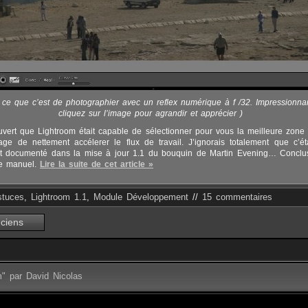
à ce que c’est de photographier avec un reflex numérique à f /32. Impressionna
cliquez sur l’image pour agrandir et apprécier )
uvert que Lightroom était capable de sélectionner pour vous la meilleure zone 
age de nettement accélerer le flux de travail. J’ignorais totalement que c’éta
st documenté dans la mise à jour 1.1 du bouquin de Martin Evening… Conclusi
 le manuel.
Lire la suite de cet article »
stuces
,
Lightroom 1.1
,
Module Développement
//
15 commentaires
ciens
m" par David Nicolas