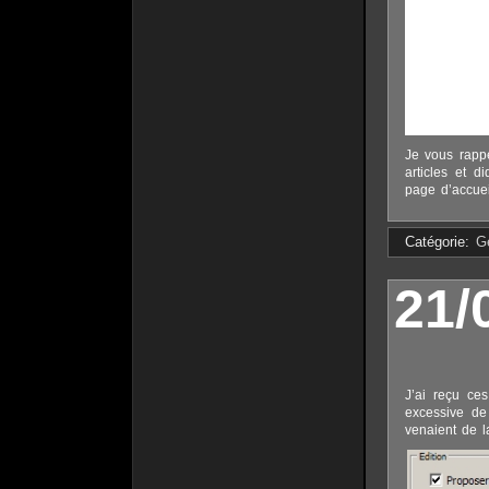
Je vous rappe
articles et d
page d’accuei
Catégorie:
G
21/
J’ai reçu ces
excessive de
venaient de l