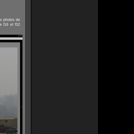
es photos de
e f16 et f32