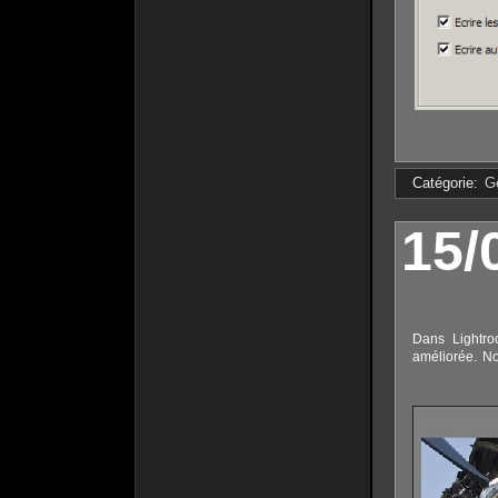
Catégorie:
G
15/
Dans Lightro
améliorée. No