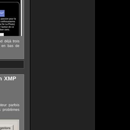
d déjà trois
t, en bas de
en XMP
teur parfois
es problèmes