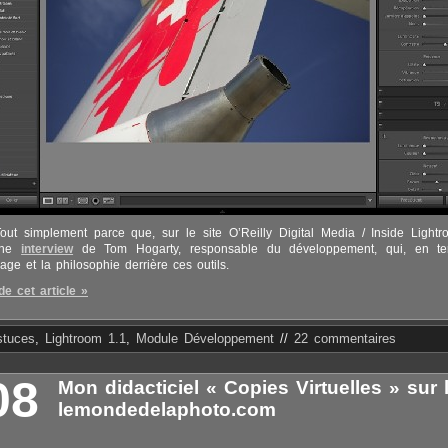
ut simplement parce que, sur le site O’Reilly Digital Media / Inside Lightr
une
interview
de Tom Hogarty, responsable du développement, qui, en ter
sage et la philosophie derrière ces outils.
de cet article »
stuces
,
Lightroom 1.1
,
Module Développement
//
22 commentaires
08
Mon didacticiel « Copies Virtuelles » sur l
lemondedelaphoto.com