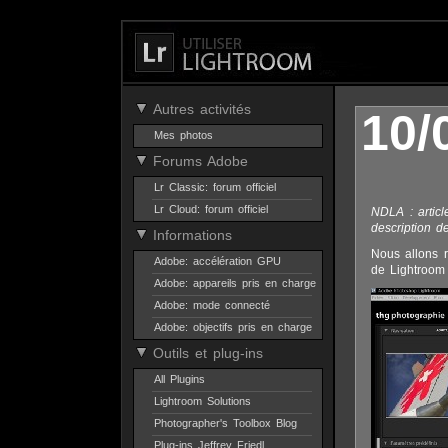
Autres activités
10/
Mes photos
Forums Adobe
Lr Classic: forum officiel
Lr Cloud: forum officiel
NDLA : articl
description d
Informations
Nous allons r
Adobe: accélération GPU
de Lightroom 
Adobe: appareils pris en charge
Adobe: mode connecté
Adobe: objectifs pris en charge
Outils et plug-ins
All Plugins
Lightroom Solutions
Photographer's Toolbox Blog
Plug-ins Jeffrey Friedl