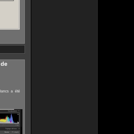
 de
lancs a été