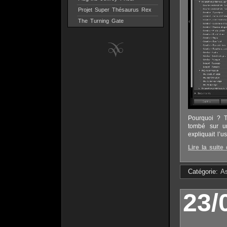
Projet Super Thésaurus Rex
The Turning Gate
Pourquoi ? To
tombé sur 
expliquait l’u
Lire la suite 
Catégorie:
A
23/