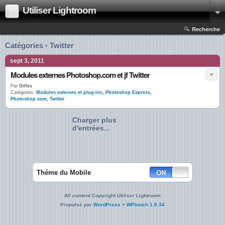
Utiliser Lightroom
Recherche
Catégories › Twitter
sept 3, 2011
Modules externes Photoshop.com et jf Twitter
Par
Gilles
Catégories:
Modules externes et plug-ins
,
Photoshop Express
,
Photoshop.com
,
Twitter
Charger plus
d'entrées...
Théme du Mobile
All content Copyright Utiliser Lightroom
Propulsé par
WordPress
+
WPtouch 1.9.34