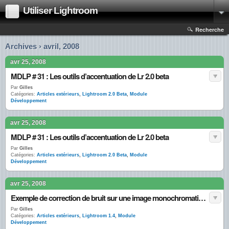
Utiliser Lightroom
Recherche
Archives › avril, 2008
avr 25, 2008
MDLP # 31 : Les outils d’accentuation de Lr 2.0 beta
Par
Gilles
Catégories:
Articles extérieurs
,
Lightroom 2.0 Beta
,
Module
Développement
avr 25, 2008
MDLP # 31 : Les outils d’accentuation de Lr 2.0 beta
Par
Gilles
Catégories:
Articles extérieurs
,
Lightroom 2.0 Beta
,
Module
Développement
avr 25, 2008
Exemple de correction de bruit sur une image monochromatique avec Lr 1.4.1
Par
Gilles
Catégories:
Articles extérieurs
,
Lightroom 1.4
,
Module
Développement