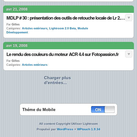
avr 21, 2008
MDLP # 30 : présentation des outils de retouche locale de Lr 2.0 beta
Par
Gilles
Catégories:
Articles extérieurs
,
Lightroom 2.0 Beta
,
Module
Développement
avr 19, 2008
Le rendu des couleurs du moteur ACR 4.4 sur Fotopassion.fr
Par
Gilles
Catégories:
Articles extérieurs
Charger plus
d'entrées...
Théme du Mobile
All content Copyright Utiliser Lightroom
Propulsé par
WordPress
+
WPtouch 1.9.34