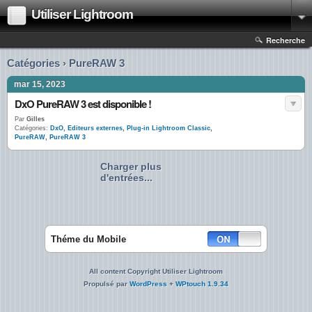
Utiliser Lightroom
Recherche
Catégories › PureRAW 3
mar 15, 2023
DxO PureRAW 3 est disponible !
Par
Gilles
Catégories:
DxO
,
Editeurs externes
,
Plug-in Lightroom Classic
,
PureRAW
,
PureRAW 3
Charger plus
d'entrées...
Théme du Mobile
All content Copyright Utiliser Lightroom
Propulsé par
WordPress
+
WPtouch 1.9.34