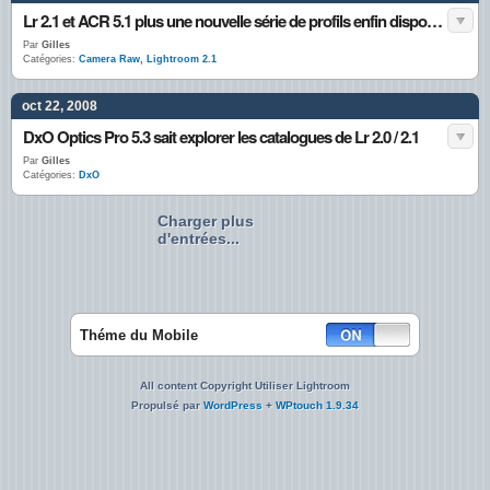
Lr 2.1 et ACR 5.1 plus une nouvelle série de profils enfin disponibles.
Par
Gilles
Catégories:
Camera Raw
,
Lightroom 2.1
oct 22, 2008
DxO Optics Pro 5.3 sait explorer les catalogues de Lr 2.0 / 2.1
Par
Gilles
Catégories:
DxO
Charger plus
d'entrées...
Théme du Mobile
All content Copyright Utiliser Lightroom
Propulsé par
WordPress
+
WPtouch 1.9.34