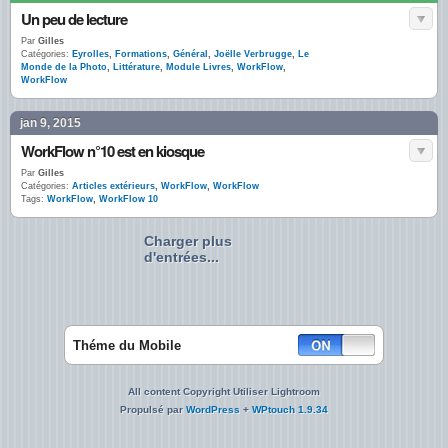
Un peu de lecture
Par
Gilles
Catégories:
Eyrolles
,
Formations
,
Général
,
Joëlle Verbrugge
,
Le
Monde de la Photo
,
Littérature
,
Module Livres
,
WorkFlow
,
WorkFlow
jan 9, 2015
WorkFlow n°10 est en kiosque
Par
Gilles
Catégories:
Articles extérieurs
,
WorkFlow
,
WorkFlow
Tags:
WorkFlow
,
WorkFlow 10
Charger plus
d'entrées...
Théme du Mobile
All content Copyright Utiliser Lightroom
Propulsé par
WordPress
+
WPtouch 1.9.34