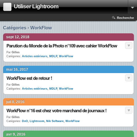
Utiliser Lightroom
Recherche
Catégories › WorkFlow
sept 12, 2018
Parution du Monde de la Photo n°109 avec cahier WorkFlow
Par
Gilles
Catégories:
Articles extérieurs
,
MDLP
,
WorkFlow
mai 16, 2017
WorkFlow est de retour !
Par
Gilles
Catégories:
Articles extérieurs
,
MDLP
,
WorkFlow
juil 8, 2016
WorkFlow n°16 est chez votre marchand de journaux !
Par
Gilles
Catégories:
DxO
,
Lightroom
,
Nik Software
,
WorkFlow
avr 9, 2016