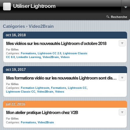
Utiliser Lightroom
Recherche
Catégories › Video2Brain
oct 16, 2018
Mes vidéos sur les nouveautés Lightroom d’octobre 2018
Par
Gilles
Catégories:
Formations
,
Lightroom CC 2.0
,
Lightroom Classic
CC 8.0
,
LinkedIn Learning
,
Video2Brain
,
Videos
oct 19, 2017
Mes formations vidéo sur les nouveautés Lightroom sont disponibles !
Par
Gilles
Catégories:
Formation Lightroom
,
Formations
,
Lightroom CC
,
Lightroom Classic CC
,
Video2Brain
,
Videos
juil 22, 2016
Mon atelier pratique Lightroom chez V2B
Par
Gilles
Catégories:
Formations
,
Video2Brain