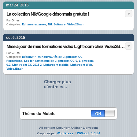
mar 24, 2016
La collection Nik/Google désormais gratuite !
Par
Gilles
Catégories:
Editeurs externes
,
Nik Software
,
Video2Brain
oct 6, 2015
Mise à jour de mes formations vidéo Lightroom chez Video2Brain
Par
Gilles
Catégories:
Découvrir les nouveautés de Lightroom CC
,
Formations
,
Les fondamentaux de Lightroom CC/6
,
Lightroom
6.2
,
Lightroom CC 2015-2
,
Lightroom mobile
,
Lightroom Web
,
Video2Brain
Charger plus
d'entrées...
Théme du Mobile
All content Copyright Utiliser Lightroom
Propulsé par
WordPress
+
WPtouch 1.9.34