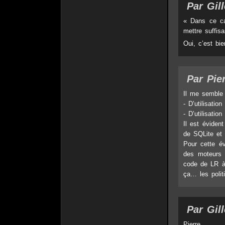
Par Gill
« Dans ce ca
mettre suffis
Oui, c’est bie
Par Pier
Il me semble
- D’utilisatio
- D’utilisati
Il est éviden
de SQLite et d
Pour cette év
des moteurs 
code de LR à 
ça… les polit
Par Gill
Pierre,