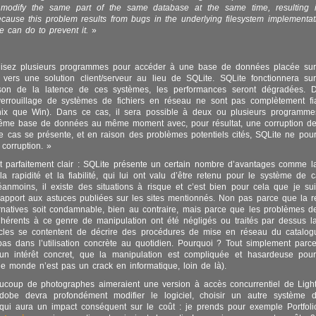
modify the same part of the same database at the same time, resulting 
ecause this problem results from bugs in the underlying filesystem implementati
e can do to prevent it.
»
ilisez plusieurs programmes pour accéder à une base de données placée sur
 vers une solution client/serveur au lieu de SQLite. SQLite fonctionnera s
son de la latence de ces systèmes, les performances seront dégradées. D
verrouillage de systèmes de fichiers en réseau ne sont pas complètement fi
ix que Win). Dans ce cas, il sera possible à deux ou plusieurs programmes
même base de données au même moment avec, pour résultat, une corruption de
e cas se présente, et en raison des problèmes potentiels cités, SQLite ne pourr
 corruption. »
t parfaitement clair : SQLite présente un certain nombre d’avantages comme l
, la rapidité et la fiabilité, qui lui ont valu d’être retenu pour le système de 
anmoins, il existe des situations à risque et c’est bien pour cela que je s
apport aux astuces publiées sur les sites mentionnés. Non pas parce que la 
ernatives soit condamnable, bien au contraire, mais parce que les problèmes de
nhérents à ce genre de manipulation ont été négligés ou traités par dessus 
ticles se contentent de décrire des procédures de mise en réseau du catalo
pas dans l’utilisation concrète au quotidien. Pourquoi ? Tout simplement par
un intérêt concret, que la manipulation est compliquée et hasardeuse pour l
le monde n’est pas un crack en informatique, loin de là).
aucoup de photographes aimeraient une version à accès concurrentiel de Ligh
dobe devra profondément modifier le logiciel, choisir un autre système
qui aura un impact conséquent sur le coût : je prends pour exemple Portfoli