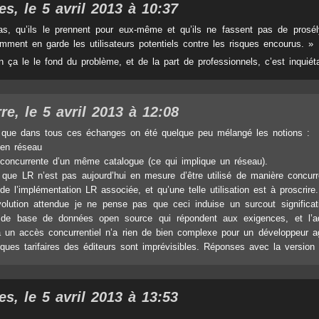
es, le 5 avril 2013 à 10:37
s, qu’ils le prennent pour eux-même et qu’ils ne fassent pas de prosé
amment en garde les utilisateurs potentiels contre les risques encourus. »
n ça le le fond du problème, et de la part de professionnels, c’est inquiét
re, le 5 avril 2013 à 12:08
 que dans tous ces échanges on été quelque peu mélangé les notions :
n en réseau
on concurrente d’un même catalogue (ce qui implique un réseau).
t que LR n’est pas aujourd’hui en mesure d’être utilisé de manière concurr
e l’implémentation LR associée, et qu’une telle utilisation est à proscrire.
olution attendue je ne pense pas que ceci induise un surcout significatif
de base de données open source qui répondent aux exigences, et l’ad
un accès concurrentiel n’a rien de bien complexe pour un développeur ag
iques tarifaires des éditeurs sont imprévisibles. Réponses avec la version
es, le 5 avril 2013 à 13:53