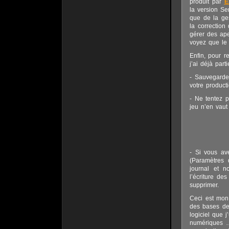
produit par
E
la version Se
que de la ge
la correction
gérer des ap
voyez que le d
Enfin, pour r
j’ai déjà par
- Sauvegarde
votre producti
- Ne tentez p
jeu n’en vaut
- Si vous ave
(Paramètres 
journal et n
l’écriture de
supprimer.
Ceci est mon 
des bases de 
logiciel que 
numériques … 