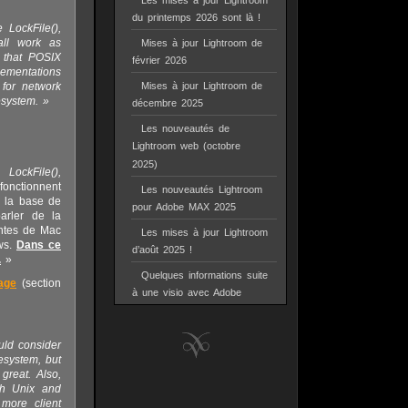
Les mises à jour Lightroom
du printemps 2026 sont là !
LockFile(),
all work as
Mises à jour Lightroom de
e that POSIX
février 2026
mentations
 for network
Mises à jour Lightroom de
esystem. »
décembre 2025
Les nouveautés de
Lightroom web (octobre
2025)
es
LockFile(),
onctionnent
Les nouveautés Lightroom
e la base de
pour Adobe MAX 2025
arler de la
entes de Mac
Les mises à jour Lightroom
ows.
Dans ce
d’août 2025 !
.
»
Quelques informations suite
age
(section
à une visio avec Adobe
uld consider
esystem, but
great. Also,
th Unix and
 more client