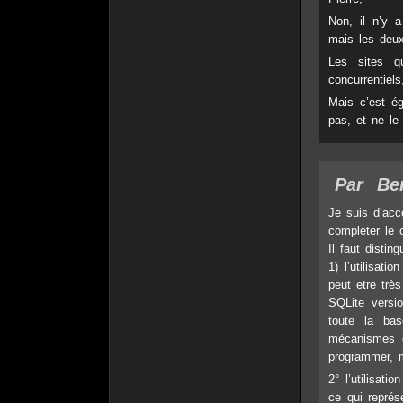
Non, il n’y a
mais les deux
Les sites q
concurrentiels
Mais c’est é
pas, et ne le
Par
Be
Je suis d’acc
completer le 
Il faut disting
1) l’utilisati
peut etre trè
SQLite versi
toute la ba
mécanismes e
programmer, m
2° l’utilisati
ce qui repré