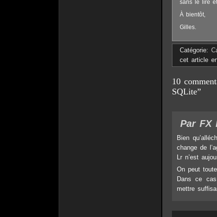
sans le lire e
À bientôt,
Gilles.
Catégorie:
C
cet article 
10 commentai
SQLite”
Par FX B
Bien qu’allé
change de l’a
Lr n’est aujou
On peut toute
Dans ce cas,
mettre suffis