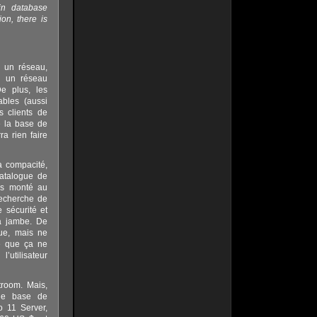
in database
on, there is
 un réseau,
ur un réseau
e plus, les
ables (aussi
 clients de
 la base de
a rien faire
a compacité,
catalogue de
uis monté au
recherche de
 sécurité et
la jambe. De
gue, mais ne
ce que ça ne
’utilisateur
troom. Mais,
 de base de
o 11 Server,