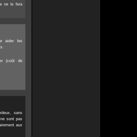
e ne le fera
r aider les
ts.
er (coût de
rdeux, sans
 ne sont pas
rairement aux