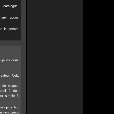
u catalogue,
t aux accès
ne le permet
 je voudrais
isateur. Cela
t de bloquer
appel à des
nt simple à
oup plus fin,
me non prévu