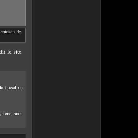
entaires de
it le site
e travail en
ytisme sans