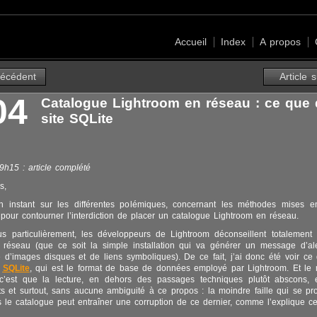
Accueil
Index
A propos
récédent
Article 
04
Catalogue Lightroom en réseau : ce que d
site SQLite
9h15 : article complété
s,
n instant sur les différentes polémiques, concernant les méthodes mises e
s pour contourner l’interdiction de placer un catalogue Lightroom en réseau.
s particulièrement, les développeurs de Lightroom déconseillent totalement d
 réseau (que ce soit la simple installation qui va générer un message d’al
re d’images disques et de liens symboliques). De ce fait, j’ai donc été voir ce
l
SQLite
, qui est le format de base de données employé par Lightroom. Et le
 c’est que la lecture, en dehors des passages techniques plutôt abscons, e
 et surtout, sans aucune ambiguité à ce propos : la moindre faille qui se pro
ns le catalogue peut entraîner une corruption de ce dernier, comme l’explique c