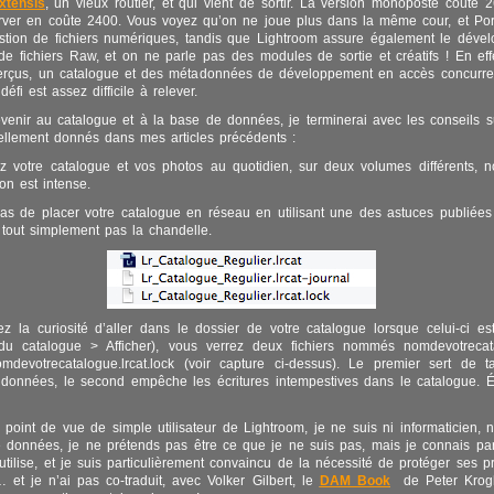
xtensis
, un vieux routier, et qui vient de sortir. La version monoposte coûte 
rver en coûte 2400. Vous voyez qu’on ne joue plus dans la même cour, et Portf
stion de fichiers numériques, tandis que Lightroom assure également le déve
 de fichiers Raw, et on ne parle pas des modules de sortie et créatifs ! En ef
erçus, un catalogue et des métadonnées de développement en accès concurren
éfi est assez difficile à relever.
evenir au catalogue et à la base de données, je terminerai avec les conseils s
tiellement donnés dans mes articles précédents :
z votre catalogue et vos photos au quotidien, sur deux volumes différents, 
on est intense.
as de placer votre catalogue en réseau en utilisant une des astuces publiées a
 tout simplement pas la chandelle.
z la curiosité d’aller dans le dossier de votre catalogue lorsque celui-ci es
du catalogue > Afficher), vous verrez deux fichiers nommés nomdevotrecatal
omdevotrecatalogue.lrcat.lock (voir capture ci-dessus). Le premier sert de
s données, le second empêche les écritures intempestives dans le catalogue. É
point de vue de simple utilisateur de Lightroom, je ne suis ni informaticien, ni
données, je ne prétends pas être ce que je ne suis pas, mais je connais par
j’utilise, et je suis particulièrement convaincu de la nécessité de protéger ses 
et je n’ai pas co-traduit, avec Volker Gilbert, le
DAM Book
de Peter Krogh