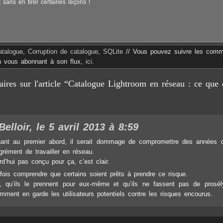
t sans en tirer certaines leçons !
atalogue
,
Corruption de catalogue
,
SQLite
// Vous pouvez suivre les comm
en vous abonnant à son flux,
ici
.
res sur l'article “Catalogue Lightroom en réseau : ce que d
elloir, le 5 avril 2013 à 8:59
chant au premier abord, il serait dommage de compromettre des années d
grément de travailler en réseau.
rd’hui pas conçu pour ça, c’est clair.
fois comprendre que certains soient prêts à prendre ce risque.
 qu’ils le prennent pour eux-même et qu’ils ne fassent pas de prosél
amment en garde les utilisateurs potentiels contre les risques encourus.