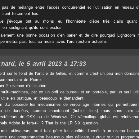
 pas de mélange entre l’accès concurrentiel et l’utilisation en réseau d
 sont forcément liés.
ue j’évoque ont au moins eu l’honnêteté d’être très clairs quan
, en soulignant qu’ils sont exclus.
galement une bonne occasion d’en parler et de dire pourquoi Lightroom 
 permettra pas, tout au moins avec l’architecture actuelle.
rnard
, le 5 avril 2013 à 17:33
ord sur le fond de l’article de Gilles, et comme c’est un peu mon domaine
commentaire de Pierre.
uer 2 niveaux d’utilisation :
on multi-machines, par ex un ordi de bureau et un portable, par un seul util
s utile en pratique, et beaucoup le demandent.
on 3.x possède les mécanismes de vérouillage internes qui permettraien
se de données, comme maintenant (fichier .lock) mais sans faire 
xtérieurs de OSX ou de Windows. Ce vérouillage global est relativeme
ais Adobe le fera-t-il ? That is the LR 5.X question.
on multi-utilisateurs, ou il faut gérer les conflits d’accès à un niveau beauc
sente une programmation beaucoup plus délicate, surtout sur un program