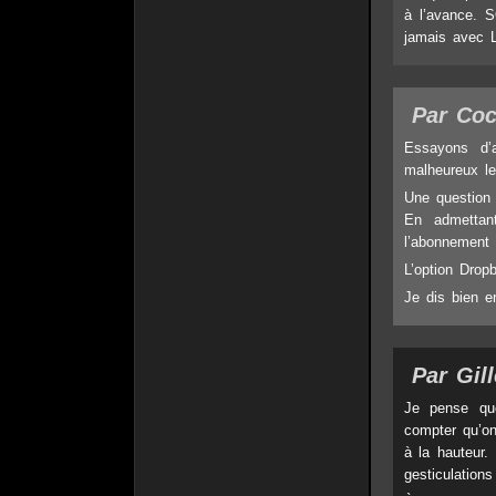
à l’avance. 
jamais avec LR
Par Coc
Essayons d’a
malheureux lec
Une question s
En admettan
l’abonnement 
L’option Dropb
Je dis bien e
Par Gill
Je pense que
compter qu’on
à la hauteur. 
gesticulation