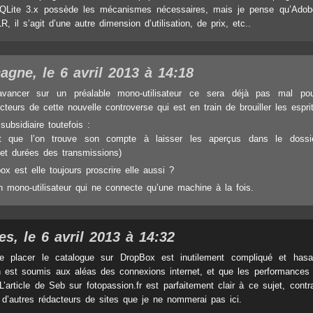
SQLite 3.x possède les mécanismes nécessaires, mais je pense qu’Adob
, il s’agit d’une autre dimension d’utilisation, de prix, etc..
agne, le 6 avril 2013 à 14:18
vancer sur un préalable mono-utilisateur ce sera déjà pas mal pou
teurs de cette nouvelle controverse qui est en train de brouiller les espri
ubsidiaire toutefois :
t que l’on trouve son compte à laisser les aperçus dans le dossi
et durées des transmissions)
ox est elle toujours proscrire elle aussi ?
n mono-utilisateur qui ne connecte qu’une machine à la fois.
es, le 6 avril 2013 à 14:32
 placer le catalogue sur DropBox est inutilement compliqué et hasa
 est soumis aux aléas des connexions internet, et que les performances
L’article de Seb sur fotopassion.fr est parfaitement clair à ce sujet, cont
s d’autres rédacteurs de sites que je ne nommerai pas ici.