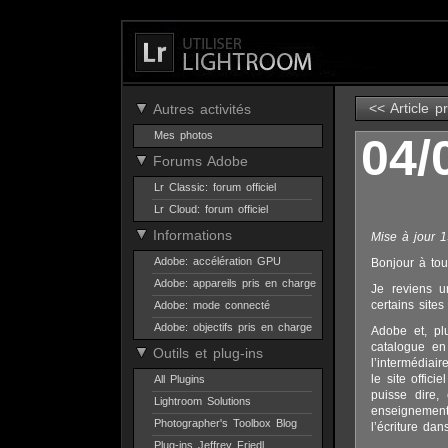
<< Article p
Autres activités
Mes photos
04/
Forums Adobe
Lr Classic: forum officiel
Lr Cloud: forum officiel
Informations
Mise à jour 1
Adobe: accélération GPU
Bonjour à tou
Adobe: appareils pris en charge
Je reviens u
certains site
Adobe: mode connecté
Adobe: objectifs pris en charge
Adobe et, plu
catalogue en
Outils et plug-ins
l’intermédiai
le site officie
All Plugins
puisse dire,
Lightroom Solutions
enseignements
Photographer's Toolbox Blog
l’écriture da
Plug-ins Jeffrey Friedl