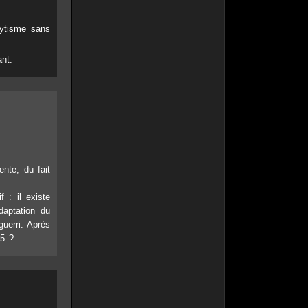
lytisme sans
ant.
ente, du fait
 : il existe
aptation du
uerri. Après
 5 ?