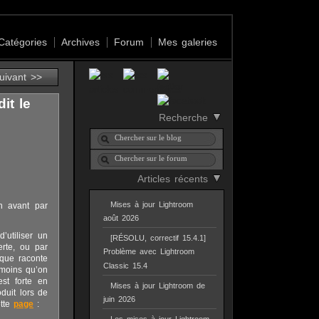
Catégories
Archives
Forum
Mes galeries
suivant >>
it le
Recherche
Articles récents
Mises à jour Lightroom
n avant par
août 2026
’utiliser un
[RÉSOLU, correctif 15.4.1]
erte, ou par
Problème avec Lightroom
 que raconte
Classic 15.4
 moins qu’on
st forte en
Mises à jour Lightroom de
duit lors de
juin 2026
ette
page
: