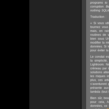
programs to 
corruption. B
nothing SQLit
Traduction :
« Si vous ut
tournez vous
mais, en rai
routines de 
bien sous Un
modifier la 
données. Si l
pour éviter la
Le constat es
la simplicité
Lightroom. Né
créneau par r
solutions alt
les risques i
plus, ces ar
s’aventurent 
présente auc
lambda (tout 
Bien sûr, be
pour cela, A
données, ce 