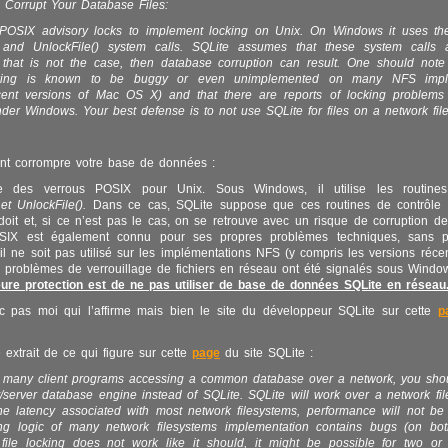
 Corrupt Your Database Files:
POSIX advisory locks to implement locking on Unix. On Windows it uses the 
, and UnlockFile() system calls. SQLite assumes that these system calls 
f that is not the case, then database corruption can result. One should not
cking is known to be buggy or even unimplemented on many NFS imple
ecent versions of Mac OS X) and that there are reports of locking problems
nder Windows. Your best defense is to not use SQLite for files on a network fil
t corrompre votre base de données :
ise des verrous POSIX pour Unix. Sous Windows, il utilise les routin
 et UnlockFile().
Dans ce cas, SQLite suppose que ces routines de contrôle f
oit et, si ce n’est pas le cas, on se retrouve avec un risque de corruption d
SIX est également connu pour ses propres problèmes techniques, sans p
u’il ne soit pas utilisé sur les implémentations NFS (y compris les versions réc
 problèmes de verrouillage de fichiers en réseau ont été signalés sous Wind
leure protection est de ne pas utiliser de base de données SQLite en réseau
c pas moi qui l’affirme mais bien le site du développeur SQLite sur cette
p
 extrait de ce qui figure sur cette
page
du site SQLite :
e many client programs accessing a common database over a network, you sho
t/server database engine instead of SQLite. SQLite will work over a network fil
e latency associated with most network filesystems, performance will not be 
king logic of many network filesystems implementation contains bugs (on bo
 file locking does not work like it should, it might be possible for two or