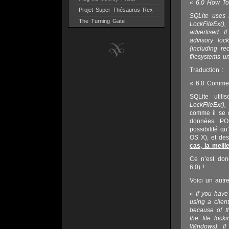
«
6.0 How To
Projet Super Thésaurus Rex
SQLite uses 
The Turning Gate
LockFileEx()
advertised. I
advisory lo
(including r
filesystems u
Traduction :
« 6.0 Commen
SQLite util
LockFileEx(),
comme il se d
données. PO
possibilité q
OS X), et des
cas, la meil
Ce n’est don
6.0) !
Voici un autre
«
If you hav
using a clien
because of th
the file loc
Windows). If