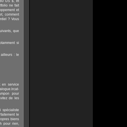
260 US $, et
olio ne fait
loppement et
fet, comment
tiel ? Vous
uivants, que
notamment si
illeurs : le
t en service
ogue.lrcat-
 tampon pour
vitez de les
 spécialiste
faitement le
propres biens
 pour rien,