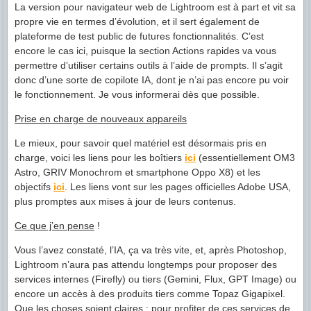
La version pour navigateur web de Lightroom est à part et vit sa
propre vie en termes d’évolution, et il sert également de
plateforme de test public de futures fonctionnalités. C’est
encore le cas ici, puisque la section Actions rapides va vous
permettre d’utiliser certains outils à l’aide de prompts. Il s’agit
donc d’une sorte de copilote IA, dont je n’ai pas encore pu voir
le fonctionnement. Je vous informerai dès que possible.
Prise en charge de nouveaux appareils
Le mieux, pour savoir quel matériel est désormais pris en
charge, voici les liens pour les boîtiers
ici
(essentiellement OM3
Astro, GRIV Monochrom et smartphone Oppo X8) et les
objectifs
ici
. Les liens vont sur les pages officielles Adobe USA,
plus promptes aux mises à jour de leurs contenus.
Ce que j’en pense
!
Vous l’avez constaté, l’IA, ça va très vite, et, après Photoshop,
Lightroom n’aura pas attendu longtemps pour proposer des
services internes (Firefly) ou tiers (Gemini, Flux, GPT Image) ou
encore un accès à des produits tiers comme Topaz Gigapixel.
Que les choses soient claires : pour profiter de ces services de