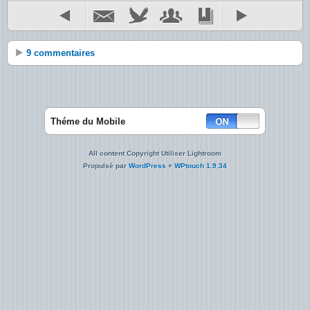
9 commentaires
Théme du Mobile
All content Copyright Utiliser Lightroom
Propulsé par
WordPress
+
WPtouch 1.9.34