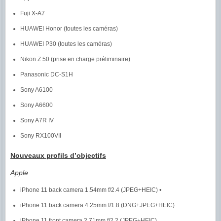
Fuji X-A7
HUAWEI Honor (toutes les caméras)
HUAWEI P30 (toutes les caméras)
Nikon Z 50 (prise en charge préliminaire)
Panasonic DC-S1H
Sony A6100
Sony A6600
Sony A7R IV
Sony RX100VII
Nouveaux profils d’objectifs
Apple
iPhone 11 back camera 1.54mm f/2.4 (JPEG+HEIC) •
iPhone 11 back camera 4.25mm f/1.8 (DNG+JPEG+HEIC)
iPhone 11 front camera 2.71mm f/2.2 (JPEG+HEIC)