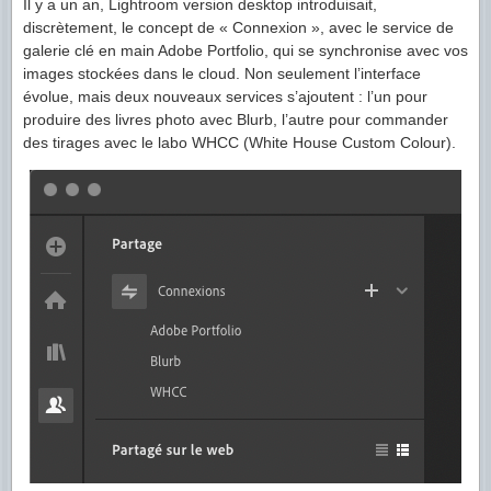
Il y a un an, Lightroom version desktop introduisait,
discrètement, le concept de « Connexion », avec le service de
galerie clé en main Adobe Portfolio, qui se synchronise avec vos
images stockées dans le cloud. Non seulement l’interface
évolue, mais deux nouveaux services s’ajoutent : l’un pour
produire des livres photo avec Blurb, l’autre pour commander
des tirages avec le labo WHCC (White House Custom Colour).