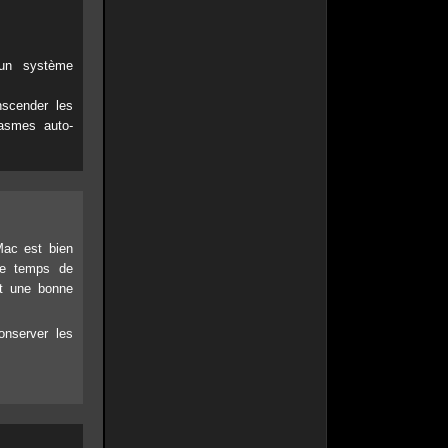
 un système
scender les
tasmes auto-
Mac est bien
le temps de
st une bonne
onserver les