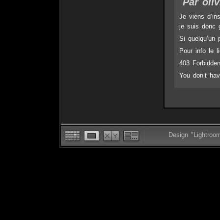
Par oliv
Je viens d’in
je suis donc 
Si quelqu’un 
Pour info le 
403 Forbidde
You don’t hav
Design "Lightroo