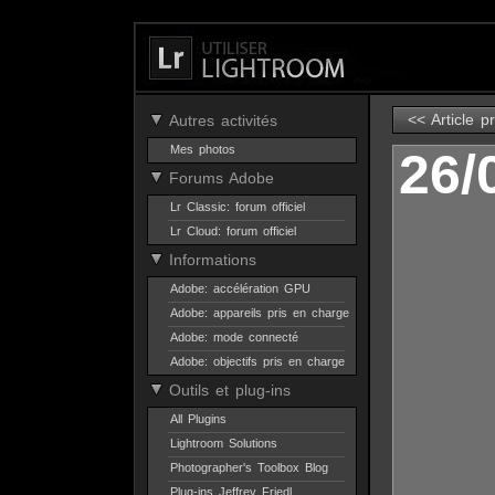
<< Article p
Autres activités
Mes photos
26/
Forums Adobe
Lr Classic: forum officiel
Lr Cloud: forum officiel
Informations
Adobe: accélération GPU
Adobe: appareils pris en charge
Adobe: mode connecté
Adobe: objectifs pris en charge
Outils et plug-ins
All Plugins
Lightroom Solutions
Photographer's Toolbox Blog
Plug-ins Jeffrey Friedl