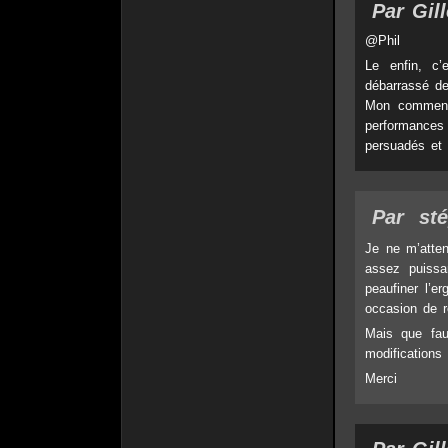
Par Gil
@Phil
Le enfin, c’
débarrassé de
Mon commenta
performances
persuadés et
Par
st
Je ne m’atte
assez puissa
peaufiner l’
occasion de r
Mais que faut
modifications 
Merci