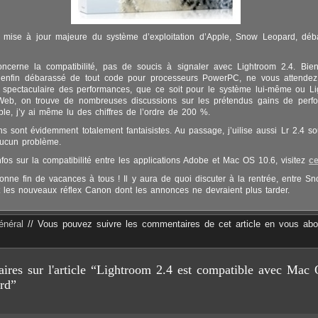
 mise à jour majeure du système d’exploitation d’Apple, Snow Leopard, déb
ncerne la compatibilité, pas de soucis à signaler avec Lightroom 2.4. Bi
 enfin débarassé de tout code pour processeurs PowerPC, ne vous attende
 spectaculaire des performances, que ce soit pour le système lui-même ou L
e Web, on trouve de nombreuses discussions sur les prétendus gains de perf
le, j’y ai même lu des chiffres de l’ordre de 200 %.
ns sont évidemment totalement fantaisistes. Au passage, j’uilise aussi Lr 2.4 
ucun problème.
nfos sur la compatibilité entre les applications Adobe et Mac OS 10.6, visitez
ce
bonne fin de vacances à tous ! Il y aura de quoi discuter à la rentrée, entre S
les nouveaux réflex Canon dont les annonces ne devraient plus tarder.
énéral
// Vous pouvez suivre les commentaires de cet article en vous ab
ires sur l'article “Lightroom 2.4 est compatible avec Mac
rd”