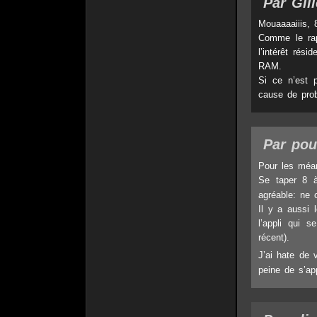
Par Gil
Mouaaaaiiis, 
Comme le rap
l’intérêt rés
RAM.
Si ce n’est 
cause de pro
Par pou
Pour les méan
Se taper 8 
agréable: ne
Il y a aussi l
l’appli qui 
récent).
J’ai hate de 
peine de s’a