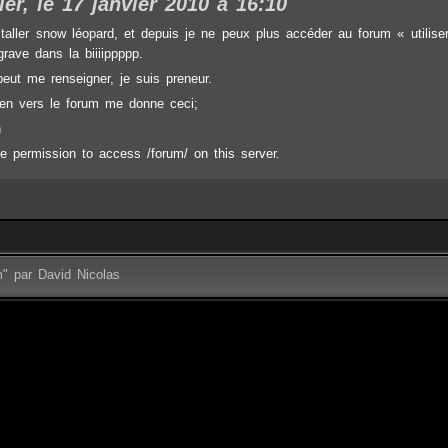
ier, le 17 janvier 2010 à 16:10
staller snow léopard, et depuis je ne peux plus accéder au forum « utilise
grave dans la biiiippppp.
peut me renseigner, je suis preneur.
lien vers le forum me donne ceci;
n
e permission to access /forum/ on this server.
m" par David Nicolas