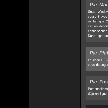
Par Mar
Sous Window
causent avec 
ne fait que 
car en dehors
connaissance 
Donc Lightro
Par Phi
Le code PPC 
vous déranger
Par Pas
Personnelleme
déjà en ligne 