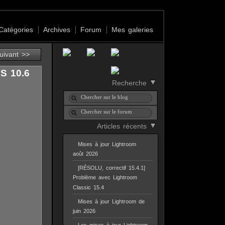
Catégories
Archives
Forum
Mes galeries
suivant >>
S 10.6
Recherche
Articles récents
Mises à jour Lightroom
août 2026
[RÉSOLU, correctif 15.4.1]
Problème avec Lightroom
Classic 15.4
Mises à jour Lightroom de
juin 2026