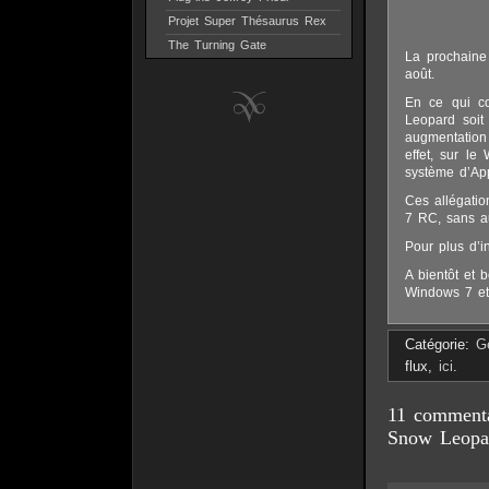
Projet Super Thésaurus Rex
The Turning Gate
La prochaine
août.
En ce qui co
Leopard soit
augmentation
effet, sur l
système d’App
Ces allégatio
7 RC, sans a
Pour plus d’i
A bientôt et 
Windows 7 et 
Catégorie:
G
flux,
ici
.
11 commenta
Snow Leopa