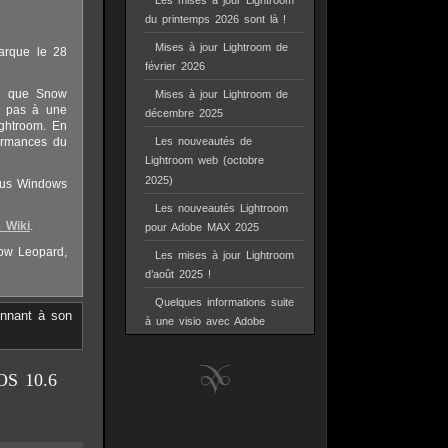
Les mises à jour Lightroom
du printemps 2026 sont là !
Mises à jour Lightroom de
arque le 28
février 2026
en que Snow
Mises à jour Lightroom de
z pas à une
décembre 2025
ightroom. En
ormances du
Les nouveautés de
Lightroom web (octobre
2025)
sous Windows
Les nouveautés Lightroom
 Wiki
.
pour Adobe MAX 2025
now Leopard,
Les mises à jour Lightroom
d’août 2025 !
Quelques informations suite
onnant à son
à une visio avec Adobe
 OS 10.6