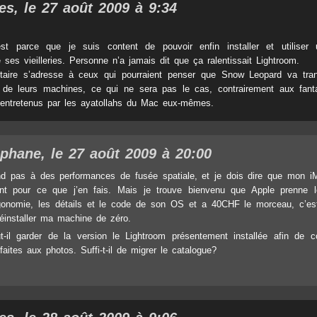
les, le 27 août 2009 à 9:34
est parce que je suis content de pouvoir enfin installer et utiliser
 ses vieilleries. Personne n’a jamais dit que ça ralentissait Lightroom.
ire s’adresse à ceux qui pourraient penser que Snow Leopard va tran
 de leurs machines, ce qui ne sera pas le cas, contrairement aux fan
 entretenus par les ayatollahs du Mac eux-mêmes.
éphane
, le 27 août 2009 à 20:00
nd pas à des performances de fusée spatiale, et je dois dire que mon i
nt pour ce que j’en fais. Mais je trouve bienvenu que Apple prenne 
ergonomie, les détails et le code de son OS et a 40CHF le morceau, c’e
éinstaller ma machine de zéro.
-il garder de la version le Lightroom présentement installée afin de c
faites aux photos. Suffi-t-il de migrer le catalogue?