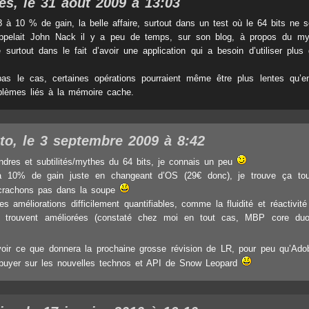
les, le 31 août 2009 à 13:03
8 à 10 % de gain, la belle affaire, surtout dans un test où le 64 bits ne se
pelait John Nack il y a peu de temps, sur son blog, à propos du myt
ide surtout dans le fait d’avoir une application qui a besoin d’utiliser pl
pas le cas, certaines opérations pourraient même être plus lentes qu’e
blèmes liés à la mémoire cache.
to, le 3 septembre 2009 à 8:42
dres et subtilités/mythes du 64 bits, je connais un peu
à 10% de gain juste en changeant d’OS (29€ donc), je trouve ça t
 crachons pas dans la soupe
es améliorations difficilement quantifiables, comme la fluidité et réactivit
se trouvent améliorées (constaté chez moi en tout cas, MBP core d
voir ce que donnera la prochaine grosse révision de LR, pour peu qu’Ado
ppuyer sur les nouvelles technos et API de Snow Leopard