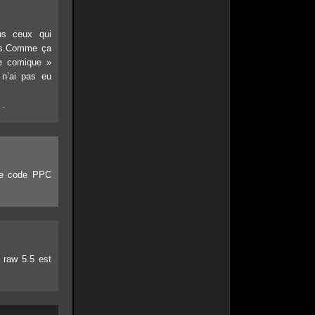
us ceux qui
iés.Comme ça
re comique »
 n’ai pas eu
 .
 le code PPC
 raw 5.5 est