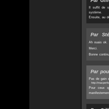
Par Gil
Il suffit de 
système.
Ensuite, au dé
Par
St
Ah ouais ok.
Merci.
Bonne continu
Par pou
Pas de gain d
http://macper
Pour ceux q
manifestemen