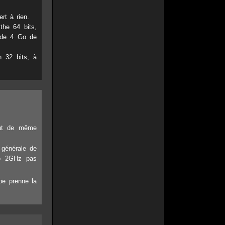
rt à rien.
he 64 bits,
us de 4 Go de
n 32 bits, à
out de même
é générale de
uo 2GHz pas
be prenne la