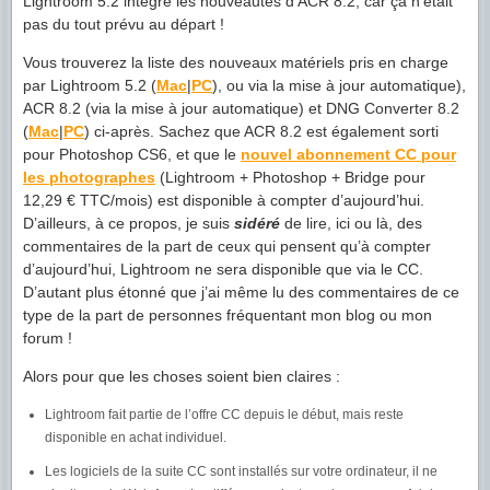
Lightroom 5.2 intègre les nouveautés d’ACR 8.2, car ça n’était
pas du tout prévu au départ !
Vous trouverez la liste des nouveaux matériels pris en charge
par Lightroom 5.2 (
Mac
|
PC
), ou via la mise à jour automatique),
ACR 8.2 (via la mise à jour automatique) et DNG Converter 8.2
(
Mac
|
PC
) ci-après. Sachez que ACR 8.2 est également sorti
pour Photoshop CS6, et que le
nouvel abonnement CC pour
les photographes
(Lightroom + Photoshop + Bridge pour
12,29 € TTC/mois) est disponible à compter d’aujourd’hui.
D’ailleurs, à ce propos, je suis
sidéré
de lire, ici ou là, des
commentaires de la part de ceux qui pensent qu’à compter
d’aujourd’hui, Lightroom ne sera disponible que via le CC.
D’autant plus étonné que j’ai même lu des commentaires de ce
type de la part de personnes fréquentant mon blog ou mon
forum !
Alors pour que les choses soient bien claires :
Lightroom fait partie de l’offre CC depuis le début, mais reste
disponible en achat individuel.
Les logiciels de la suite CC sont installés sur votre ordinateur, il ne