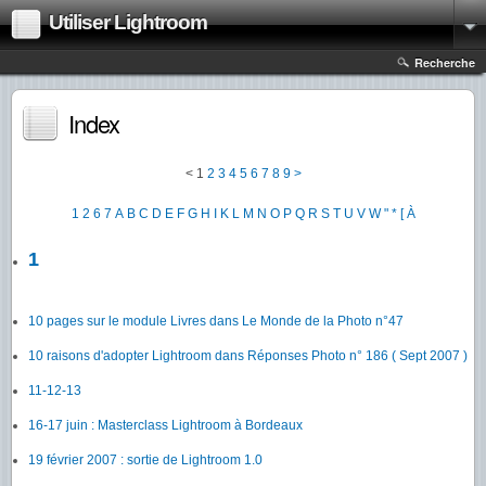
Utiliser Lightroom
Recherche
Index
<
1
2
3
4
5
6
7
8
9
>
1
2
6
7
A
B
C
D
E
F
G
H
I
K
L
M
N
O
P
Q
R
S
T
U
V
W
"
*
[
À
1
10 pages sur le module Livres dans Le Monde de la Photo n°47
10 raisons d'adopter Lightroom dans Réponses Photo n° 186 ( Sept 2007 )
11-12-13
16-17 juin : Masterclass Lightroom à Bordeaux
19 février 2007 : sortie de Lightroom 1.0